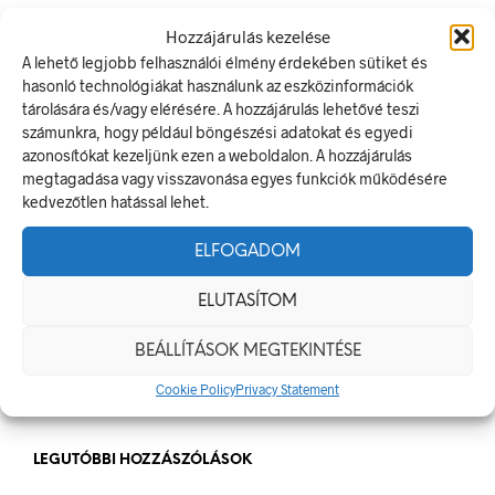
LEGUTÓBBI BEJEGYZÉSEK
Hozzájárulás kezelése
A lehető legjobb felhasználói élmény érdekében sütiket és
Munkavédelmi Táblák És Biztonsági Jelzések – Miért
hasonló technológiákat használunk az eszközinformációk
Nélkülözhetetlenek A Munkahelyen?
tárolására és/vagy elérésére. A hozzájárulás lehetővé teszi
számunkra, hogy például böngészési adatokat és egyedi
Jól Láthatósági Mellény: Miért Fontos, Hogyan Válaszd Ki,
azonosítókat kezeljünk ezen a weboldalon. A hozzájárulás
És Hogyan Teheted Egyedivé?
megtagadása vagy visszavonása egyes funkciók működésére
Céges Logóval Ellátott Pólók: Az Identitás És Csapatszellem
kedvezőtlen hatással lehet.
Megtestesítői
A Biztonságos Hulladékgazdálkodás: A Hulladékgyűjtő
ELFOGADOM
Jelek Fontossága
ELUTASÍTOM
A Munkavédelmi Rendelet És A Biztonsági Táblák: Az
Ellenőrzés És Tudatosság Fontossága
BEÁLLÍTÁSOK MEGTEKINTÉSE
Cookie Policy
Privacy Statement
LEGUTÓBBI HOZZÁSZÓLÁSOK