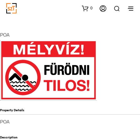
0
POA
Property Details
POA
Description