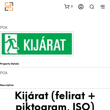
0
POA
Property Details
POA
Description
Kijárat (felirat +
piktogram, ISO)