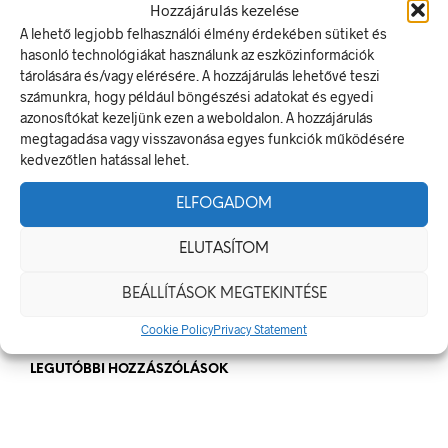
Hozzájárulás kezelése
Munkavédelmi Táblák És Biztonsági Jelzések – Miért
A lehető legjobb felhasználói élmény érdekében sütiket és
Nélkülözhetetlenek A Munkahelyen?
hasonló technológiákat használunk az eszközinformációk
Jól Láthatósági Mellény: Miért Fontos, Hogyan Válaszd Ki,
tárolására és/vagy elérésére. A hozzájárulás lehetővé teszi
És Hogyan Teheted Egyedivé?
számunkra, hogy például böngészési adatokat és egyedi
azonosítókat kezeljünk ezen a weboldalon. A hozzájárulás
Céges Logóval Ellátott Pólók: Az Identitás És Csapatszellem
megtagadása vagy visszavonása egyes funkciók működésére
Megtestesítői
kedvezőtlen hatással lehet.
A Biztonságos Hulladékgazdálkodás: A Hulladékgyűjtő
Jelek Fontossága
ELFOGADOM
A Munkavédelmi Rendelet És A Biztonsági Táblák: Az
ELUTASÍTOM
Ellenőrzés És Tudatosság Fontossága
BEÁLLÍTÁSOK MEGTEKINTÉSE
Cookie Policy
Privacy Statement
LEGUTÓBBI HOZZÁSZÓLÁSOK