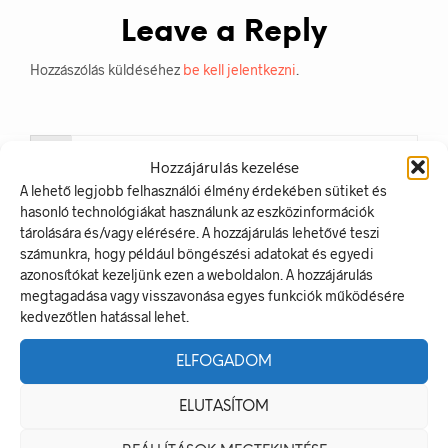
Leave a Reply
Hozzászólás küldéséhez
be kell jelentkezni
.
Hozzájárulás kezelése
A lehető legjobb felhasználói élmény érdekében sütiket és
hasonló technológiákat használunk az eszközinformációk
tárolására és/vagy elérésére. A hozzájárulás lehetővé teszi
számunkra, hogy például böngészési adatokat és egyedi
azonosítókat kezeljünk ezen a weboldalon. A hozzájárulás
LEGUTÓBBI BEJEGYZÉSEK
megtagadása vagy visszavonása egyes funkciók működésére
kedvezőtlen hatással lehet.
Munkavédelmi Táblák És Biztonsági Jelzések – Miért
Nélkülözhetetlenek A Munkahelyen?
ELFOGADOM
Jól Láthatósági Mellény: Miért Fontos, Hogyan Válaszd Ki,
ELUTASÍTOM
És Hogyan Teheted Egyedivé?
Céges Logóval Ellátott Pólók: Az Identitás És Csapatszellem