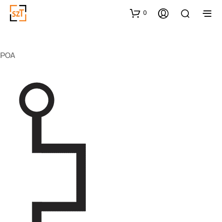
0
POA