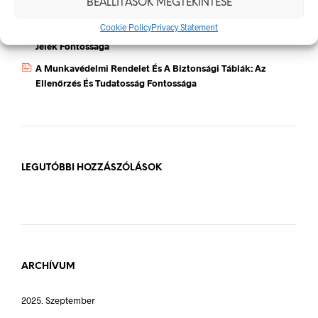
BEÁLLÍTÁSOK MEGTEKINTÉSE
Megtestesítői
Cookie Policy
Privacy Statement
A Biztonságos Hulladékgazdálkodás: A Hulladékgyűjtő
Jelek Fontossága
A Munkavédelmi Rendelet És A Biztonsági Táblák: Az
Ellenőrzés És Tudatosság Fontossága
LEGUTÓBBI HOZZÁSZÓLÁSOK
ARCHÍVUM
2025. Szeptember