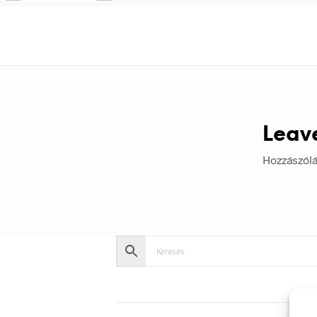
Leav
Hozzászól