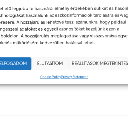
lehető legjobb felhasználói élmény érdekében sütiket és hason
chnológiákat használunk az eszközinformációk tárolására és/va
érésére. A hozzájárulás lehetővé teszi számunkra, hogy például
ek – Miért Nélkülözhetetlenek A Munkahelyen?
ngészési adatokat és egyedi azonosítókat kezeljünk ezen a
gyan Válaszd Ki, És Hogyan Teheted Egyedivé?
boldalon. A hozzájárulás megtagadása vagy visszavonása egye
 És Csapatszellem Megtestesítői
nkciók működésére kedvezőtlen hatással lehet.
ladékgyűjtő Jelek Fontossága
Táblák: Az Ellenőrzés És Tudatosság Fontossága
ELFOGADOM
ELUTASÍTOM
BEÁLLÍTÁSOK MEGTEKINTÉS
Cookie Policy
Privacy Statement