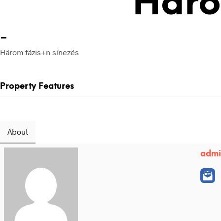
Háro
-
Három fázis+n sínezés
Property Features
About
adm