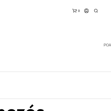
0
POA