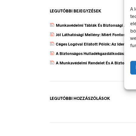
A 
LEGUTÓBBI BEJEGYZÉSEK
te
el
Munkavédelmi Táblák És Biztonsági Jelzés
bö
Jól Láthatósági Mellény: Miért Fontos, Ho
we
Céges Logóval Ellátott Pólók: Az Identitás
fu
A Biztonságos Hulladékgazdálkodás: A Hul
A Munkavédelmi Rendelet És A Biztonsági 
LEGUTÓBBI HOZZÁSZÓLÁSOK