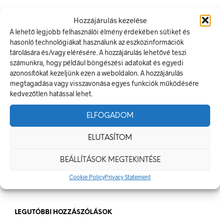
LEGUTÓBBI BEJEGYZÉSEK
Hozzájárulás kezelése
A lehető legjobb felhasználói élmény érdekében sütiket és
Munkavédelmi Táblák És Biztonsági Jelzések – Miért
hasonló technológiákat használunk az eszközinformációk
Nélkülözhetetlenek A Munkahelyen?
tárolására és/vagy elérésére. A hozzájárulás lehetővé teszi
számunkra, hogy például böngészési adatokat és egyedi
Jól Láthatósági Mellény: Miért Fontos, Hogyan Válaszd Ki,
azonosítókat kezeljünk ezen a weboldalon. A hozzájárulás
És Hogyan Teheted Egyedivé?
megtagadása vagy visszavonása egyes funkciók működésére
Céges Logóval Ellátott Pólók: Az Identitás És Csapatszellem
kedvezőtlen hatással lehet.
Megtestesítői
ELFOGADOM
A Biztonságos Hulladékgazdálkodás: A Hulladékgyűjtő
Jelek Fontossága
ELUTASÍTOM
A Munkavédelmi Rendelet És A Biztonsági Táblák: Az
Ellenőrzés És Tudatosság Fontossága
BEÁLLÍTÁSOK MEGTEKINTÉSE
Cookie Policy
Privacy Statement
LEGUTÓBBI HOZZÁSZÓLÁSOK