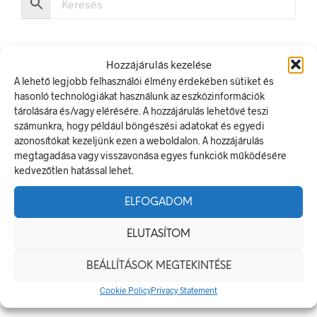
Hozzájárulás kezelése
A lehető legjobb felhasználói élmény érdekében sütiket és
hasonló technológiákat használunk az eszközinformációk
LEGUTÓBBI BEJEGYZÉSEK
tárolására és/vagy elérésére. A hozzájárulás lehetővé teszi
számunkra, hogy például böngészési adatokat és egyedi
Munkavédelmi Táblák És Biztonsági Jelzések – Miért
azonosítókat kezeljünk ezen a weboldalon. A hozzájárulás
Nélkülözhetetlenek A Munkahelyen?
megtagadása vagy visszavonása egyes funkciók működésére
Jól Láthatósági Mellény: Miért Fontos, Hogyan Válaszd Ki,
kedvezőtlen hatással lehet.
És Hogyan Teheted Egyedivé?
ELFOGADOM
Céges Logóval Ellátott Pólók: Az Identitás És Csapatszellem
Megtestesítői
ELUTASÍTOM
A Biztonságos Hulladékgazdálkodás: A Hulladékgyűjtő
Jelek Fontossága
BEÁLLÍTÁSOK MEGTEKINTÉSE
A Munkavédelmi Rendelet És A Biztonsági Táblák: Az
Cookie Policy
Privacy Statement
Ellenőrzés És Tudatosság Fontossága