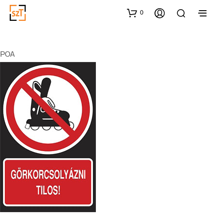
0
POA