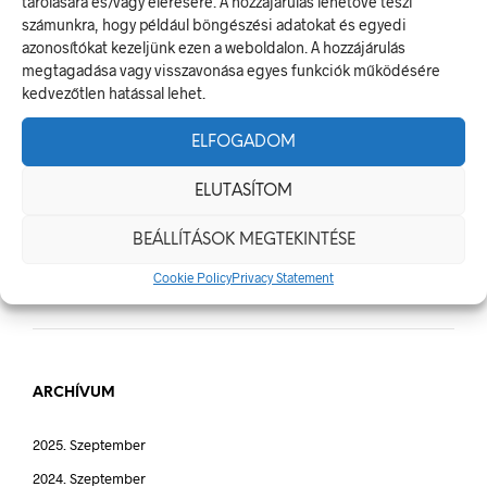
tárolására és/vagy elérésére. A hozzájárulás lehetővé teszi
számunkra, hogy például böngészési adatokat és egyedi
A Biztonságos Hulladékgazdálkodás: A Hulladékgyűjtő
azonosítókat kezeljünk ezen a weboldalon. A hozzájárulás
Jelek Fontossága
megtagadása vagy visszavonása egyes funkciók működésére
A Munkavédelmi Rendelet És A Biztonsági Táblák: Az
kedvezőtlen hatással lehet.
Ellenőrzés És Tudatosság Fontossága
ELFOGADOM
ELUTASÍTOM
BEÁLLÍTÁSOK MEGTEKINTÉSE
LEGUTÓBBI HOZZÁSZÓLÁSOK
Cookie Policy
Privacy Statement
ARCHÍVUM
2025. Szeptember
2024. Szeptember