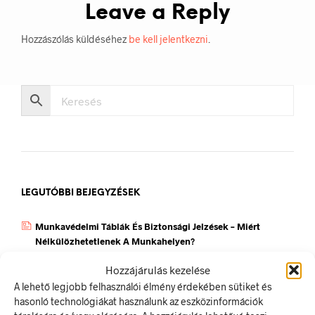
Leave a Reply
Hozzászólás küldéséhez
be kell jelentkezni
.
LEGUTÓBBI BEJEGYZÉSEK
Munkavédelmi Táblák És Biztonsági Jelzések – Miért
Nélkülözhetetlenek A Munkahelyen?
Jól Láthatósági Mellény: Miért Fontos, Hogyan Válaszd Ki,
Hozzájárulás kezelése
És Hogyan Teheted Egyedivé?
A lehető legjobb felhasználói élmény érdekében sütiket és
Céges Logóval Ellátott Pólók: Az Identitás És Csapatszellem
hasonló technológiákat használunk az eszközinformációk
Megtestesítői