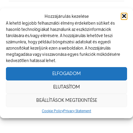
Hozzájárulás kezelése
LEGUTÓBBI BEJEGYZÉSEK
A lehető legjobb felhasználói élmény érdekében sütiket és
hasonló technológiákat használunk az eszközinformációk
Munkavédelmi Táblák És Biztonsági Jelzések – Miért
tárolására és/vagy elérésére. A hozzájárulás lehetővé teszi
Nélkülözhetetlenek A Munkahelyen?
számunkra, hogy például böngészési adatokat és egyedi
azonosítókat kezeljünk ezen a weboldalon. A hozzájárulás
Jól Láthatósági Mellény: Miért Fontos, Hogyan Válaszd Ki,
megtagadása vagy visszavonása egyes funkciók működésére
És Hogyan Teheted Egyedivé?
kedvezőtlen hatással lehet.
Céges Logóval Ellátott Pólók: Az Identitás És Csapatszellem
Megtestesítői
ELFOGADOM
A Biztonságos Hulladékgazdálkodás: A Hulladékgyűjtő
Jelek Fontossága
ELUTASÍTOM
A Munkavédelmi Rendelet És A Biztonsági Táblák: Az
BEÁLLÍTÁSOK MEGTEKINTÉSE
Ellenőrzés És Tudatosság Fontossága
Cookie Policy
Privacy Statement