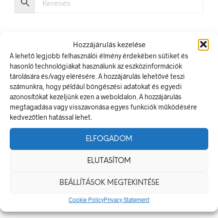
Hozzájárulás kezelése
A lehető legjobb felhasználói élmény érdekében sütiket és
hasonló technológiákat használunk az eszközinformációk
LEGUTÓBBI BEJEGYZÉSEK
tárolására és/vagy elérésére. A hozzájárulás lehetővé teszi
számunkra, hogy például böngészési adatokat és egyedi
Munkavédelmi Táblák És Biztonsági Jelzések – Miért
azonosítókat kezeljünk ezen a weboldalon. A hozzájárulás
Nélkülözhetetlenek A Munkahelyen?
megtagadása vagy visszavonása egyes funkciók működésére
Jól Láthatósági Mellény: Miért Fontos, Hogyan Válaszd Ki,
kedvezőtlen hatással lehet.
És Hogyan Teheted Egyedivé?
ELFOGADOM
Céges Logóval Ellátott Pólók: Az Identitás És Csapatszellem
Megtestesítői
ELUTASÍTOM
A Biztonságos Hulladékgazdálkodás: A Hulladékgyűjtő
Jelek Fontossága
BEÁLLÍTÁSOK MEGTEKINTÉSE
A Munkavédelmi Rendelet És A Biztonsági Táblák: Az
Cookie Policy
Privacy Statement
Ellenőrzés És Tudatosság Fontossága