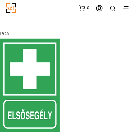
0
POA