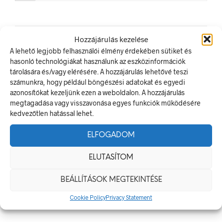
Hozzájárulás kezelése
A lehető legjobb felhasználói élmény érdekében sütiket és
LEGUTÓBBI BEJEGYZÉSEK
hasonló technológiákat használunk az eszközinformációk
tárolására és/vagy elérésére. A hozzájárulás lehetővé teszi
Munkavédelmi Táblák És Biztonsági Jelzések – Miért
számunkra, hogy például böngészési adatokat és egyedi
Nélkülözhetetlenek A Munkahelyen?
azonosítókat kezeljünk ezen a weboldalon. A hozzájárulás
megtagadása vagy visszavonása egyes funkciók működésére
Jól Láthatósági Mellény: Miért Fontos, Hogyan Válaszd Ki,
kedvezőtlen hatással lehet.
És Hogyan Teheted Egyedivé?
Céges Logóval Ellátott Pólók: Az Identitás És Csapatszellem
ELFOGADOM
Megtestesítői
A Biztonságos Hulladékgazdálkodás: A Hulladékgyűjtő
ELUTASÍTOM
Jelek Fontossága
BEÁLLÍTÁSOK MEGTEKINTÉSE
A Munkavédelmi Rendelet És A Biztonsági Táblák: Az
Ellenőrzés És Tudatosság Fontossága
Cookie Policy
Privacy Statement