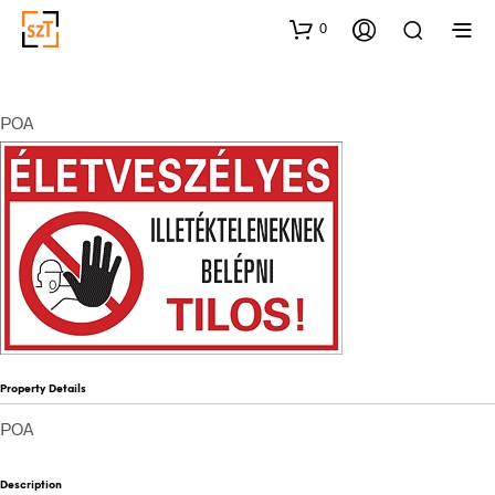
0
POA
Property Details
POA
Description