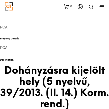
0
POA
Property Details
POA
Description
Dohányzásra kijelölt
hely (5 nyelvű,
39/2013. (II. 14.) Korm.
rend.)