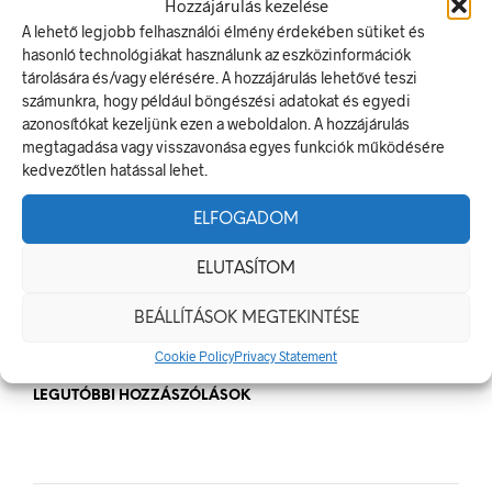
Hozzájárulás kezelése
Munkavédelmi Táblák És Biztonsági Jelzések – Miért
A lehető legjobb felhasználói élmény érdekében sütiket és
Nélkülözhetetlenek A Munkahelyen?
hasonló technológiákat használunk az eszközinformációk
Jól Láthatósági Mellény: Miért Fontos, Hogyan Válaszd Ki,
tárolására és/vagy elérésére. A hozzájárulás lehetővé teszi
És Hogyan Teheted Egyedivé?
számunkra, hogy például böngészési adatokat és egyedi
azonosítókat kezeljünk ezen a weboldalon. A hozzájárulás
Céges Logóval Ellátott Pólók: Az Identitás És Csapatszellem
megtagadása vagy visszavonása egyes funkciók működésére
Megtestesítői
kedvezőtlen hatással lehet.
A Biztonságos Hulladékgazdálkodás: A Hulladékgyűjtő
Jelek Fontossága
ELFOGADOM
A Munkavédelmi Rendelet És A Biztonsági Táblák: Az
Ellenőrzés És Tudatosság Fontossága
ELUTASÍTOM
BEÁLLÍTÁSOK MEGTEKINTÉSE
Cookie Policy
Privacy Statement
LEGUTÓBBI HOZZÁSZÓLÁSOK