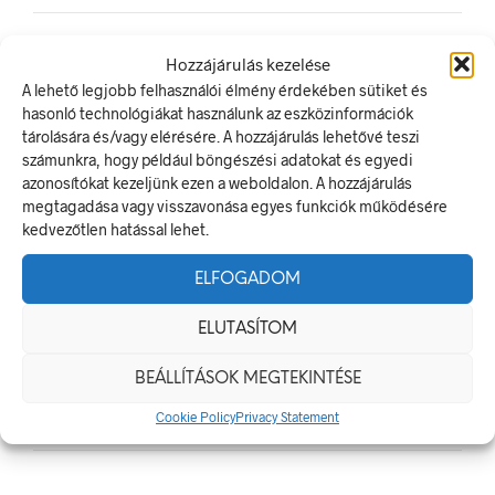
Hozzájárulás kezelése
LEGUTÓBBI BEJEGYZÉSEK
A lehető legjobb felhasználói élmény érdekében sütiket és
hasonló technológiákat használunk az eszközinformációk
Munkavédelmi Táblák És Biztonsági Jelzések – Miért
tárolására és/vagy elérésére. A hozzájárulás lehetővé teszi
Nélkülözhetetlenek A Munkahelyen?
számunkra, hogy például böngészési adatokat és egyedi
azonosítókat kezeljünk ezen a weboldalon. A hozzájárulás
Jól Láthatósági Mellény: Miért Fontos, Hogyan Válaszd Ki,
megtagadása vagy visszavonása egyes funkciók működésére
És Hogyan Teheted Egyedivé?
kedvezőtlen hatással lehet.
Céges Logóval Ellátott Pólók: Az Identitás És Csapatszellem
Megtestesítői
ELFOGADOM
A Biztonságos Hulladékgazdálkodás: A Hulladékgyűjtő
Jelek Fontossága
ELUTASÍTOM
A Munkavédelmi Rendelet És A Biztonsági Táblák: Az
BEÁLLÍTÁSOK MEGTEKINTÉSE
Ellenőrzés És Tudatosság Fontossága
Cookie Policy
Privacy Statement