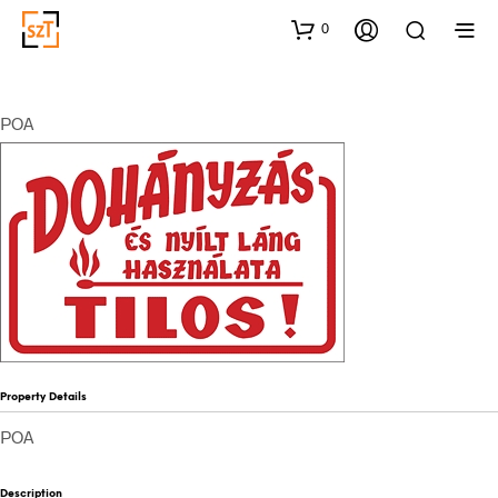
0
POA
Property Details
POA
Description