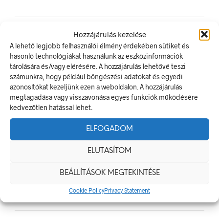
Hozzájárulás kezelése
A lehető legjobb felhasználói élmény érdekében sütiket és
LEGUTÓBBI BEJEGYZÉSEK
hasonló technológiákat használunk az eszközinformációk
tárolására és/vagy elérésére. A hozzájárulás lehetővé teszi
Munkavédelmi Táblák És Biztonsági Jelzések – Miért
számunkra, hogy például böngészési adatokat és egyedi
Nélkülözhetetlenek A Munkahelyen?
azonosítókat kezeljünk ezen a weboldalon. A hozzájárulás
Jól Láthatósági Mellény: Miért Fontos, Hogyan Válaszd Ki,
megtagadása vagy visszavonása egyes funkciók működésére
És Hogyan Teheted Egyedivé?
kedvezőtlen hatással lehet.
Céges Logóval Ellátott Pólók: Az Identitás És Csapatszellem
ELFOGADOM
Megtestesítői
A Biztonságos Hulladékgazdálkodás: A Hulladékgyűjtő
ELUTASÍTOM
Jelek Fontossága
A Munkavédelmi Rendelet És A Biztonsági Táblák: Az
BEÁLLÍTÁSOK MEGTEKINTÉSE
Ellenőrzés És Tudatosság Fontossága
Cookie Policy
Privacy Statement