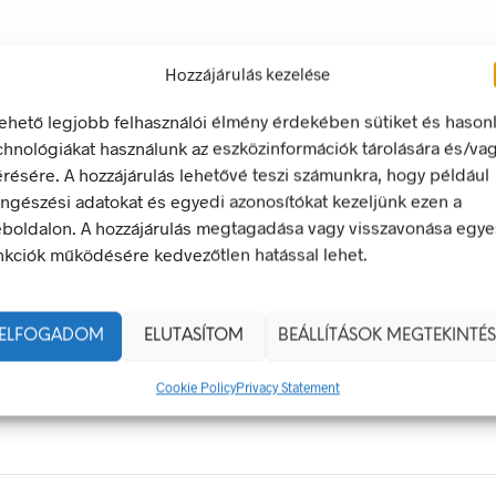
Hozzájárulás kezelése
lehető legjobb felhasználói élmény érdekében sütiket és hason
chnológiákat használunk az eszközinformációk tárolására és/va
érésére. A hozzájárulás lehetővé teszi számunkra, hogy például
ngészési adatokat és egyedi azonosítókat kezeljünk ezen a
boldalon. A hozzájárulás megtagadása vagy visszavonása egye
nkciók működésére kedvezőtlen hatással lehet.
ek – Miért Nélkülözhetetlenek A Munkahelyen?
gyan Válaszd Ki, És Hogyan Teheted Egyedivé?
ELFOGADOM
ELUTASÍTOM
BEÁLLÍTÁSOK MEGTEKINTÉS
 És Csapatszellem Megtestesítői
ladékgyűjtő Jelek Fontossága
Cookie Policy
Privacy Statement
Táblák: Az Ellenőrzés És Tudatosság Fontossága