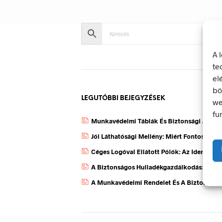
A 
te
el
bö
LEGUTÓBBI BEJEGYZÉSEK
we
fu
Munkavédelmi Táblák És Biztonsági Jelzés
Jól Láthatósági Mellény: Miért Fontos, Ho
Céges Logóval Ellátott Pólók: Az Identitás
A Biztonságos Hulladékgazdálkodás: A Hul
A Munkavédelmi Rendelet És A Biztonsági 