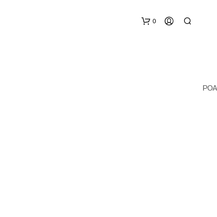
0
POA