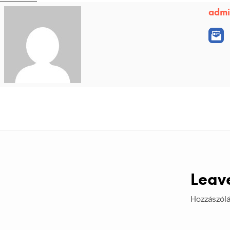
adm
Leav
Hozzászól