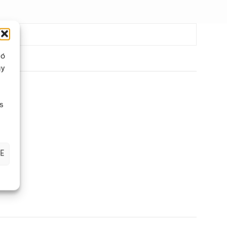
ló
gy
s
E