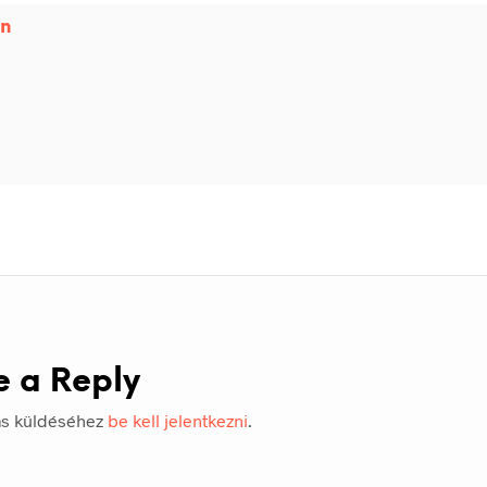
in
e a Reply
ás küldéséhez
be kell jelentkezni
.