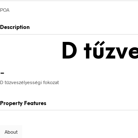
POA
Description
D tűzv
-
D tűzveszélyességi fokozat
Property Features
About