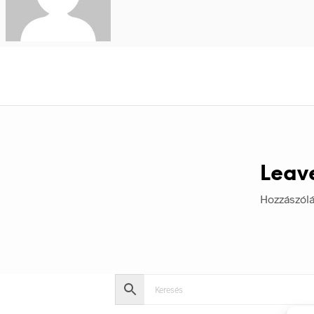
Leav
Hozzászól