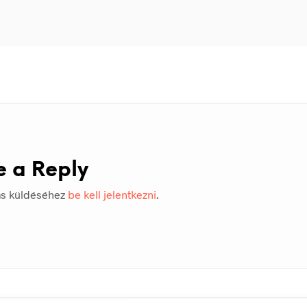
e a Reply
ás küldéséhez
be kell jelentkezni
.