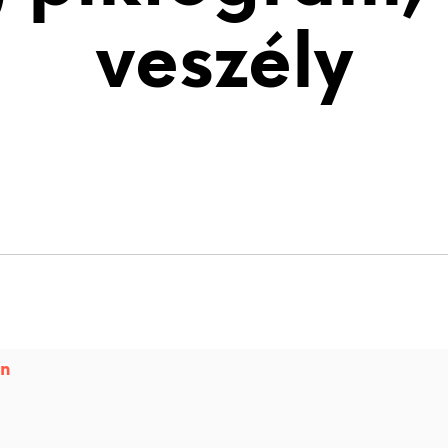
veszély
in