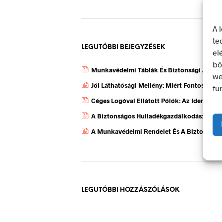
A 
te
LEGUTÓBBI BEJEGYZÉSEK
el
bö
Munkavédelmi Táblák És Biztonsági Jelzés
we
Jól Láthatósági Mellény: Miért Fontos, Ho
fu
Céges Logóval Ellátott Pólók: Az Identitás
A Biztonságos Hulladékgazdálkodás: A Hul
A Munkavédelmi Rendelet És A Biztonsági 
LEGUTÓBBI HOZZÁSZÓLÁSOK