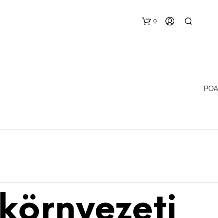
0
POA
környezeti