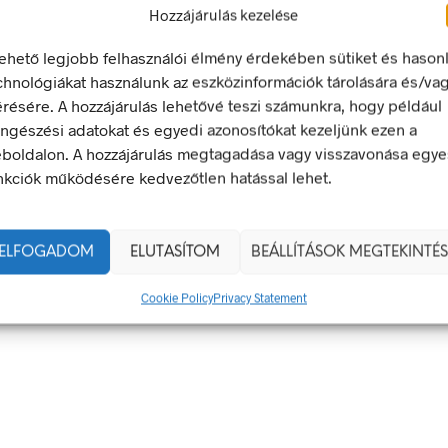
Hozzájárulás kezelése
lehető legjobb felhasználói élmény érdekében sütiket és hason
chnológiákat használunk az eszközinformációk tárolására és/va
érésére. A hozzájárulás lehetővé teszi számunkra, hogy például
ngészési adatokat és egyedi azonosítókat kezeljünk ezen a
ek – Miért Nélkülözhetetlenek A Munkahelyen?
boldalon. A hozzájárulás megtagadása vagy visszavonása egye
gyan Válaszd Ki, És Hogyan Teheted Egyedivé?
nkciók működésére kedvezőtlen hatással lehet.
 És Csapatszellem Megtestesítői
ladékgyűjtő Jelek Fontossága
ELFOGADOM
ELUTASÍTOM
BEÁLLÍTÁSOK MEGTEKINTÉS
Táblák: Az Ellenőrzés És Tudatosság Fontossága
Cookie Policy
Privacy Statement