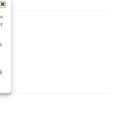
ló
gy
s
E