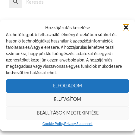
Hozzájárulás kezelése
A lehető legjobb felhasználói élmény érdekében sütiket és
hasonló technológiákat használunk az eszközinformációk
LEGUTÓBBI BEJEGYZÉSEK
tárolására és/vagy elérésére. A hozzájárulás lehetővé teszi
számunkra, hogy például böngészési adatokat és egyedi
Munkavédelmi Táblák És Biztonsági Jelzések – Miért
azonosítókat kezeljünk ezen a weboldalon. A hozzájárulás
Nélkülözhetetlenek A Munkahelyen?
megtagadása vagy visszavonása egyes funkciók működésére
Jól Láthatósági Mellény: Miért Fontos, Hogyan Válaszd Ki,
kedvezőtlen hatással lehet.
És Hogyan Teheted Egyedivé?
ELFOGADOM
Céges Logóval Ellátott Pólók: Az Identitás És Csapatszellem
Megtestesítői
ELUTASÍTOM
A Biztonságos Hulladékgazdálkodás: A Hulladékgyűjtő
Jelek Fontossága
BEÁLLÍTÁSOK MEGTEKINTÉSE
A Munkavédelmi Rendelet És A Biztonsági Táblák: Az
Cookie Policy
Privacy Statement
Ellenőrzés És Tudatosság Fontossága