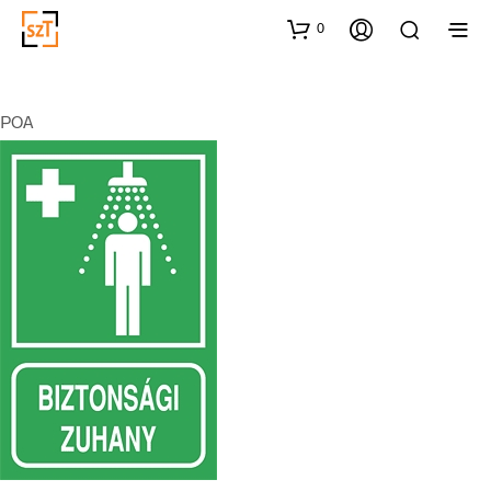
0
POA