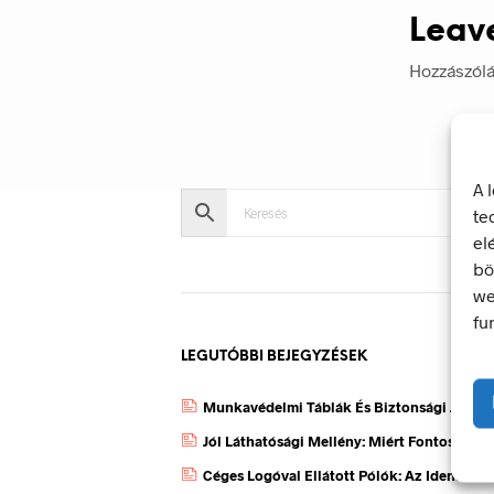
Leav
Hozzászól
A 
te
el
bö
we
fu
LEGUTÓBBI BEJEGYZÉSEK
Munkavédelmi Táblák És Biztonsági Jelzés
Jól Láthatósági Mellény: Miért Fontos, Ho
Céges Logóval Ellátott Pólók: Az Identitás