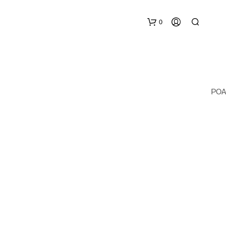
0
POA