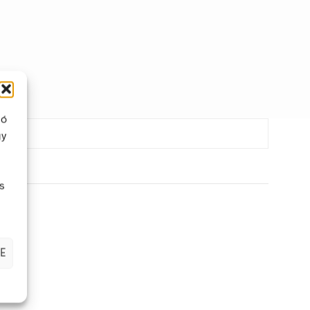
ló
gy
s
E