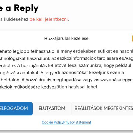
e a Reply
ás küldéséhez
be kell jelentkezni
.
Hozzájárulás kezelése
lehető legjobb felhasználói élmény érdekében sütiket és hason
chnológiákat használunk az eszközinformációk tárolására és/va
érésére. A hozzájárulás lehetővé teszi számunkra, hogy például
ngészési adatokat és egyedi azonosítókat kezeljünk ezen a
boldalon. A hozzájárulás megtagadása vagy visszavonása egye
nkciók működésére kedvezőtlen hatással lehet.
ELFOGADOM
ELUTASÍTOM
BEÁLLÍTÁSOK MEGTEKINTÉS
ek – Miért Nélkülözhetetlenek A Munkahelyen?
gyan Válaszd Ki, És Hogyan Teheted Egyedivé?
Cookie Policy
Privacy Statement
 És Csapatszellem Megtestesítői