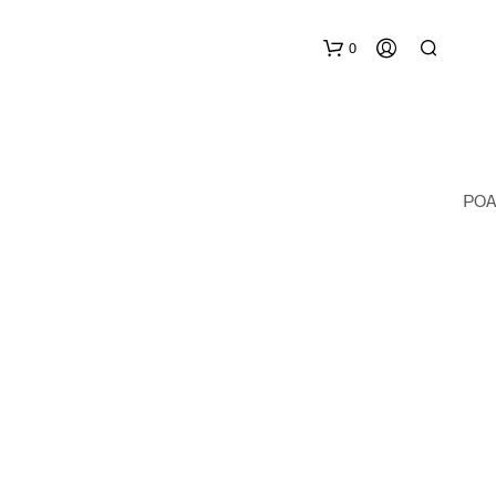
0
POA