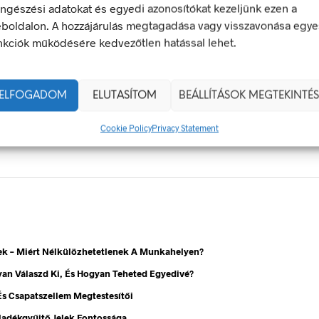
e a Reply
ngészési adatokat és egyedi azonosítókat kezeljünk ezen a
boldalon. A hozzájárulás megtagadása vagy visszavonása egye
ás küldéséhez
be kell jelentkezni
.
nkciók működésére kedvezőtlen hatással lehet.
ELFOGADOM
ELUTASÍTOM
BEÁLLÍTÁSOK MEGTEKINTÉS
Cookie Policy
Privacy Statement
ek – Miért Nélkülözhetetlenek A Munkahelyen?
gyan Válaszd Ki, És Hogyan Teheted Egyedivé?
 És Csapatszellem Megtestesítői
ladékgyűjtő Jelek Fontossága