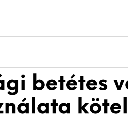
ági betétes 
ználata kötel