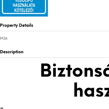
Property Details
POA
Description
Biztons
has
-