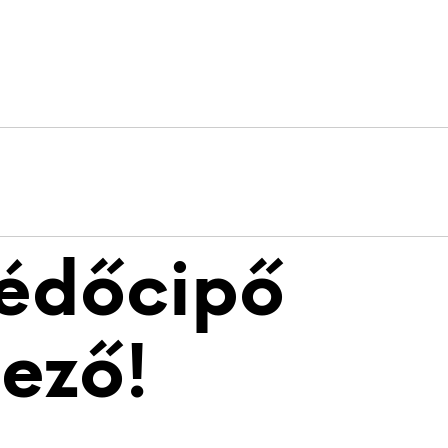
védőcipő
ező!