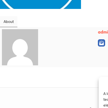
About
adm
A 
te
el