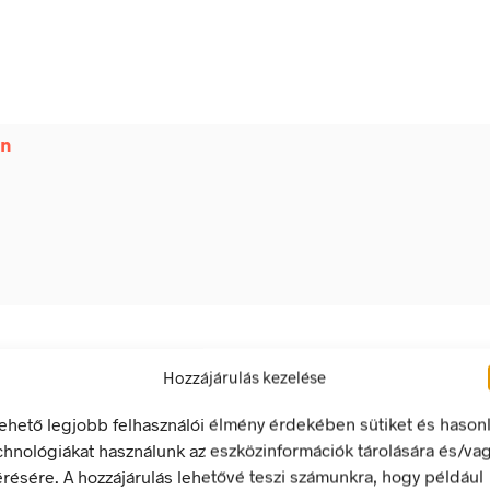
in
Hozzájárulás kezelése
lehető legjobb felhasználói élmény érdekében sütiket és hason
chnológiákat használunk az eszközinformációk tárolására és/va
érésére. A hozzájárulás lehetővé teszi számunkra, hogy például