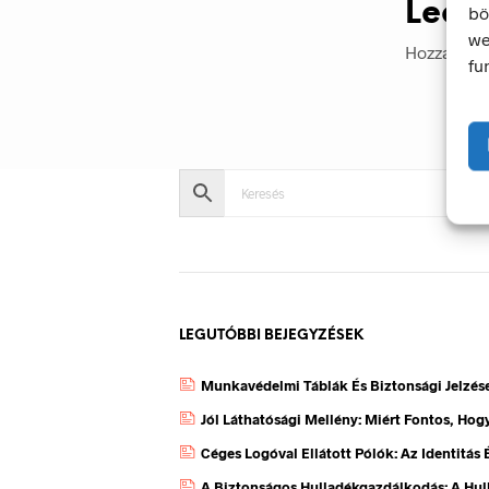
Leav
bö
we
Hozzászól
fu
LEGUTÓBBI BEJEGYZÉSEK
Munkavédelmi Táblák És Biztonsági Jelzés
Jól Láthatósági Mellény: Miért Fontos, Ho
Céges Logóval Ellátott Pólók: Az Identitás
A Biztonságos Hulladékgazdálkodás: A Hul