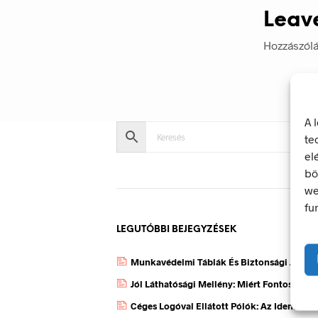
Leav
Hozzászól
A 
te
el
bö
we
fu
LEGUTÓBBI BEJEGYZÉSEK
Munkavédelmi Táblák És Biztonsági Jelzés
Jól Láthatósági Mellény: Miért Fontos, Ho
Céges Logóval Ellátott Pólók: Az Identitás