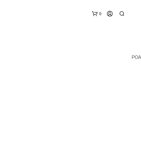
0
POA