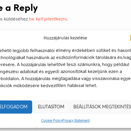
e a Reply
ás küldéséhez
be kell jelentkezni
.
Hozzájárulás kezelése
lehető legjobb felhasználói élmény érdekében sütiket és hason
chnológiákat használunk az eszközinformációk tárolására és/va
érésére. A hozzájárulás lehetővé teszi számunkra, hogy például
ngészési adatokat és egyedi azonosítókat kezeljünk ezen a
boldalon. A hozzájárulás megtagadása vagy visszavonása egye
nkciók működésére kedvezőtlen hatással lehet.
ELFOGADOM
ELUTASÍTOM
BEÁLLÍTÁSOK MEGTEKINTÉS
ek – Miért Nélkülözhetetlenek A Munkahelyen?
gyan Válaszd Ki, És Hogyan Teheted Egyedivé?
Cookie Policy
Privacy Statement
 És Csapatszellem Megtestesítői