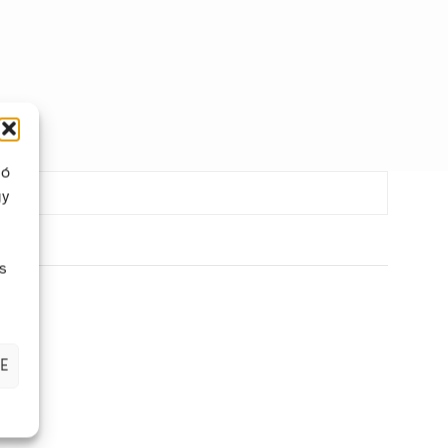
ló
gy
s
E