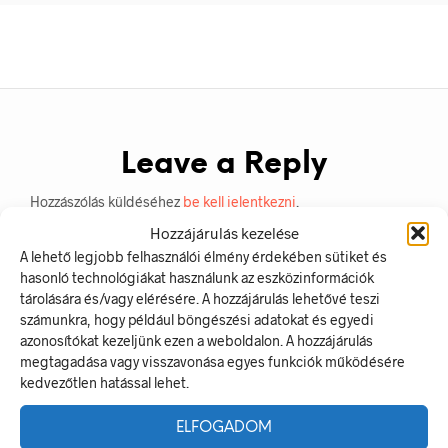
Leave a Reply
Hozzászólás küldéséhez
be kell jelentkezni
.
Hozzájárulás kezelése
A lehető legjobb felhasználói élmény érdekében sütiket és
hasonló technológiákat használunk az eszközinformációk
tárolására és/vagy elérésére. A hozzájárulás lehetővé teszi
számunkra, hogy például böngészési adatokat és egyedi
azonosítókat kezeljünk ezen a weboldalon. A hozzájárulás
megtagadása vagy visszavonása egyes funkciók működésére
kedvezőtlen hatással lehet.
LEGUTÓBBI BEJEGYZÉSEK
ELFOGADOM