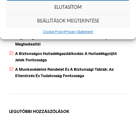
Munkavédelmi Táblák És Biztonsági Jelzések – Miért
ELUTASÍTOM
Nélkülözhetetlenek A Munkahelyen?
BEÁLLÍTÁSOK MEGTEKINTÉSE
Jól Láthatósági Mellény: Miért Fontos, Hogyan Válaszd Ki,
És Hogyan Teheted Egyedivé?
Cookie Policy
Privacy Statement
Céges Logóval Ellátott Pólók: Az Identitás És Csapatszellem
Megtestesítői
A Biztonságos Hulladékgazdálkodás: A Hulladékgyűjtő
Jelek Fontossága
A Munkavédelmi Rendelet És A Biztonsági Táblák: Az
Ellenőrzés És Tudatosság Fontossága
LEGUTÓBBI HOZZÁSZÓLÁSOK