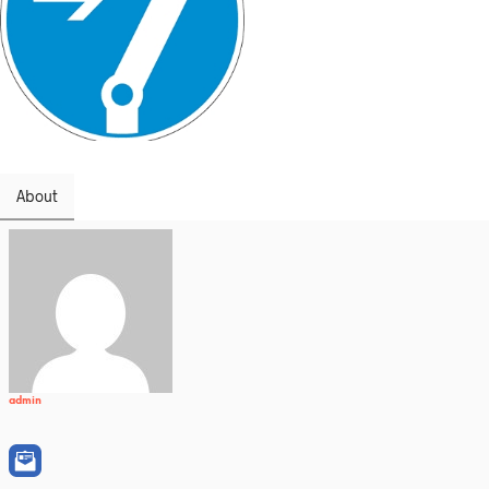
About
admin