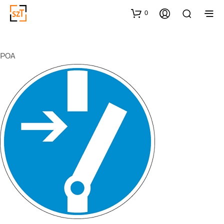
0
POA