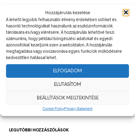
LEGUTÓBBI BEJEGYZÉSEK
Hozzájárulás kezelése
A lehető legjobb felhasználói élmény érdekében sütiket és
Munkavédelmi Táblák És Biztonsági Jelzések – Miért
hasonló technológiákat használunk az eszközinformációk
Nélkülözhetetlenek A Munkahelyen?
tárolására és/vagy elérésére. A hozzájárulás lehetővé teszi
számunkra, hogy például böngészési adatokat és egyedi
Jól Láthatósági Mellény: Miért Fontos, Hogyan Válaszd Ki,
azonosítókat kezeljünk ezen a weboldalon. A hozzájárulás
És Hogyan Teheted Egyedivé?
megtagadása vagy visszavonása egyes funkciók működésére
Céges Logóval Ellátott Pólók: Az Identitás És Csapatszellem
kedvezőtlen hatással lehet.
Megtestesítői
ELFOGADOM
A Biztonságos Hulladékgazdálkodás: A Hulladékgyűjtő
Jelek Fontossága
ELUTASÍTOM
A Munkavédelmi Rendelet És A Biztonsági Táblák: Az
Ellenőrzés És Tudatosság Fontossága
BEÁLLÍTÁSOK MEGTEKINTÉSE
Cookie Policy
Privacy Statement
LEGUTÓBBI HOZZÁSZÓLÁSOK