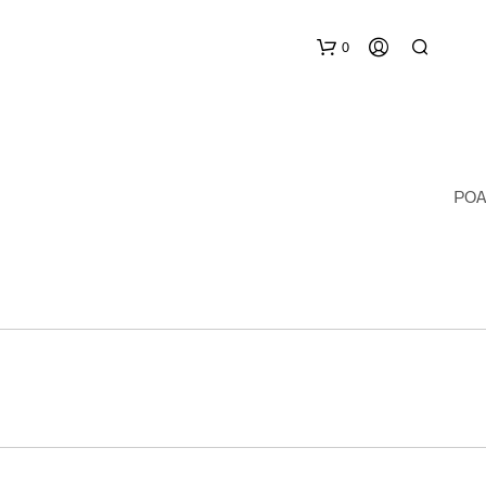
0
POA