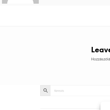
Leav
Hozzászól