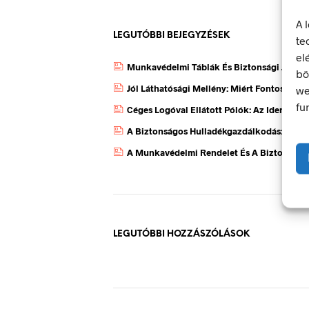
A 
LEGUTÓBBI BEJEGYZÉSEK
te
el
Munkavédelmi Táblák És Biztonsági Jelzés
bö
Jól Láthatósági Mellény: Miért Fontos, Ho
we
fu
Céges Logóval Ellátott Pólók: Az Identitás
A Biztonságos Hulladékgazdálkodás: A Hul
A Munkavédelmi Rendelet És A Biztonsági 
LEGUTÓBBI HOZZÁSZÓLÁSOK