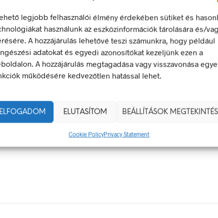
lehető legjobb felhasználói élmény érdekében sütiket és hason
chnológiákat használunk az eszközinformációk tárolására és/va
érésére. A hozzájárulás lehetővé teszi számunkra, hogy például
ek – Miért Nélkülözhetetlenek A Munkahelyen?
ngészési adatokat és egyedi azonosítókat kezeljünk ezen a
gyan Válaszd Ki, És Hogyan Teheted Egyedivé?
boldalon. A hozzájárulás megtagadása vagy visszavonása egye
nkciók működésére kedvezőtlen hatással lehet.
 És Csapatszellem Megtestesítői
ladékgyűjtő Jelek Fontossága
Táblák: Az Ellenőrzés És Tudatosság Fontossága
ELFOGADOM
ELUTASÍTOM
BEÁLLÍTÁSOK MEGTEKINTÉS
Cookie Policy
Privacy Statement