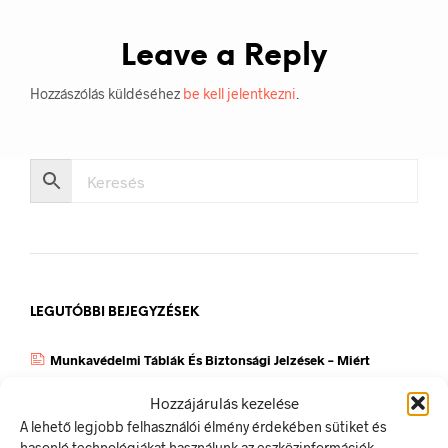
Leave a Reply
Hozzászólás küldéséhez
be kell jelentkezni
.
LEGUTÓBBI BEJEGYZÉSEK
Munkavédelmi Táblák És Biztonsági Jelzések – Miért
Nélkülözhetetlenek A Munkahelyen?
Hozzájárulás kezelése
Jól Láthatósági Mellény: Miért Fontos, Hogyan Válaszd Ki,
A lehető legjobb felhasználói élmény érdekében sütiket és
És Hogyan Teheted Egyedivé?
hasonló technológiákat használunk az eszközinformációk