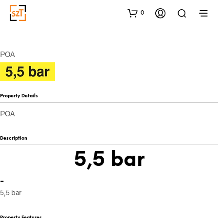
0
POA
Property Details
POA
Description
5,5 bar
-
5,5 bar
Property Features