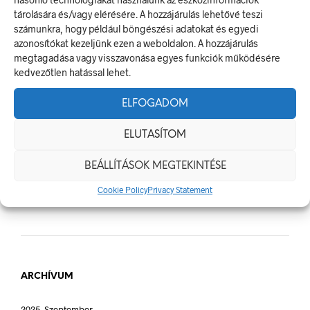
Céges Logóval Ellátott Pólók: Az Identitás És Csapatszellem
tárolására és/vagy elérésére. A hozzájárulás lehetővé teszi
Megtestesítői
számunkra, hogy például böngészési adatokat és egyedi
azonosítókat kezeljünk ezen a weboldalon. A hozzájárulás
A Biztonságos Hulladékgazdálkodás: A Hulladékgyűjtő
megtagadása vagy visszavonása egyes funkciók működésére
Jelek Fontossága
kedvezőtlen hatással lehet.
A Munkavédelmi Rendelet És A Biztonsági Táblák: Az
Ellenőrzés És Tudatosság Fontossága
ELFOGADOM
ELUTASÍTOM
BEÁLLÍTÁSOK MEGTEKINTÉSE
LEGUTÓBBI HOZZÁSZÓLÁSOK
Cookie Policy
Privacy Statement
ARCHÍVUM
2025. Szeptember