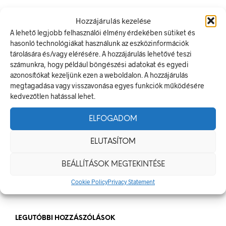
LEGUTÓBBI BEJEGYZÉSEK
Hozzájárulás kezelése
A lehető legjobb felhasználói élmény érdekében sütiket és
Munkavédelmi Táblák És Biztonsági Jelzések – Miért
hasonló technológiákat használunk az eszközinformációk
Nélkülözhetetlenek A Munkahelyen?
tárolására és/vagy elérésére. A hozzájárulás lehetővé teszi
számunkra, hogy például böngészési adatokat és egyedi
Jól Láthatósági Mellény: Miért Fontos, Hogyan Válaszd Ki,
azonosítókat kezeljünk ezen a weboldalon. A hozzájárulás
És Hogyan Teheted Egyedivé?
megtagadása vagy visszavonása egyes funkciók működésére
Céges Logóval Ellátott Pólók: Az Identitás És Csapatszellem
kedvezőtlen hatással lehet.
Megtestesítői
ELFOGADOM
A Biztonságos Hulladékgazdálkodás: A Hulladékgyűjtő
Jelek Fontossága
ELUTASÍTOM
A Munkavédelmi Rendelet És A Biztonsági Táblák: Az
Ellenőrzés És Tudatosság Fontossága
BEÁLLÍTÁSOK MEGTEKINTÉSE
Cookie Policy
Privacy Statement
LEGUTÓBBI HOZZÁSZÓLÁSOK