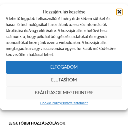
LEGUTÓBBI BEJEGYZÉSEK
Hozzájárulás kezelése
A lehető legjobb felhasználói élmény érdekében sütiket és
Munkavédelmi Táblák És Biztonsági Jelzések – Miért
hasonló technológiákat használunk az eszközinformációk
Nélkülözhetetlenek A Munkahelyen?
tárolására és/vagy elérésére. A hozzájárulás lehetővé teszi
számunkra, hogy például böngészési adatokat és egyedi
Jól Láthatósági Mellény: Miért Fontos, Hogyan Válaszd Ki,
azonosítókat kezeljünk ezen a weboldalon. A hozzájárulás
És Hogyan Teheted Egyedivé?
megtagadása vagy visszavonása egyes funkciók működésére
Céges Logóval Ellátott Pólók: Az Identitás És Csapatszellem
kedvezőtlen hatással lehet.
Megtestesítői
ELFOGADOM
A Biztonságos Hulladékgazdálkodás: A Hulladékgyűjtő
Jelek Fontossága
ELUTASÍTOM
A Munkavédelmi Rendelet És A Biztonsági Táblák: Az
Ellenőrzés És Tudatosság Fontossága
BEÁLLÍTÁSOK MEGTEKINTÉSE
Cookie Policy
Privacy Statement
LEGUTÓBBI HOZZÁSZÓLÁSOK