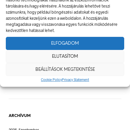
Céges Logóval Ellátott Pólók: Az Identitás És Csapatszellem
tárolására és/vagy elérésére. A hozzájárulás lehetővé teszi
Megtestesítői
számunkra, hogy például böngészési adatokat és egyedi
azonosítókat kezeljünk ezen a weboldalon. A hozzájárulás
A Biztonságos Hulladékgazdálkodás: A Hulladékgyűjtő
megtagadása vagy visszavonása egyes funkciók működésére
Jelek Fontossága
kedvezőtlen hatással lehet.
A Munkavédelmi Rendelet És A Biztonsági Táblák: Az
Ellenőrzés És Tudatosság Fontossága
ELFOGADOM
ELUTASÍTOM
BEÁLLÍTÁSOK MEGTEKINTÉSE
LEGUTÓBBI HOZZÁSZÓLÁSOK
Cookie Policy
Privacy Statement
ARCHÍVUM
2025. Szeptember