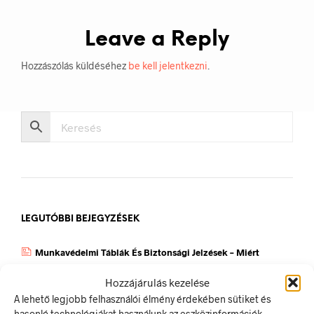
Leave a Reply
Hozzászólás küldéséhez
be kell jelentkezni
.
LEGUTÓBBI BEJEGYZÉSEK
Munkavédelmi Táblák És Biztonsági Jelzések – Miért
Nélkülözhetetlenek A Munkahelyen?
Hozzájárulás kezelése
Jól Láthatósági Mellény: Miért Fontos, Hogyan Válaszd Ki,
A lehető legjobb felhasználói élmény érdekében sütiket és
És Hogyan Teheted Egyedivé?
hasonló technológiákat használunk az eszközinformációk