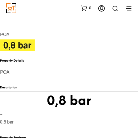
0
POA
Property Details
POA
Description
0,8 bar
-
0,8 bar
Property Features