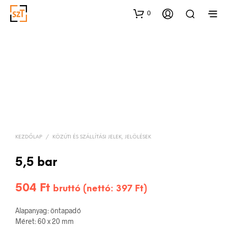
0
KEZDŐLAP
/
KÖZÚTI ÉS SZÁLLÍTÁSI JELEK, JELÖLÉSEK
5,5 bar
504
Ft
bruttó (nettó:
397
Ft
)
Alapanyag: öntapadó
Méret: 60 x 20 mm