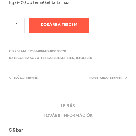
Egy ív 20 db terméket tartalmaz
KOSÁRBA TESZEM
CIKKSZÁM:
TRS374001ADH00600020
KATEGÓRIA:
KÖZÚTI ÉS SZÁLLÍTÁSI JELEK, JELÖLÉSEK
ELŐZŐ TERMÉK
KÖVETKEZŐ TERMÉK
LEÍRÁS
TOVÁBBI INFORMÁCIÓK
5,5 bar