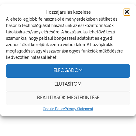
Méretek
Hozzájárulás kezelése
A lehető legjobb felhasználói élmény érdekében sütiket és
60 × 20 mm
hasonló technológiákat használunk az eszközinformációk
tárolására és/vagy elérésére. A hozzájárulás lehetővé teszi
Alapanyag
számunkra, hogy például böngészési adatokat és egyedi
azonosítókat kezeljünk ezen a weboldalon. A hozzájárulás
öntapadó
megtagadása vagy visszavonása egyes funkciók működésére
kedvezőtlen hatással lehet.
Méret
ELFOGADOM
60 x 20 mm
ELUTASÍTOM
KAPCSOLÓDÓ TERMÉKEK
BEÁLLÍTÁSOK MEGTEKINTÉSE
Cookie Policy
Privacy Statement