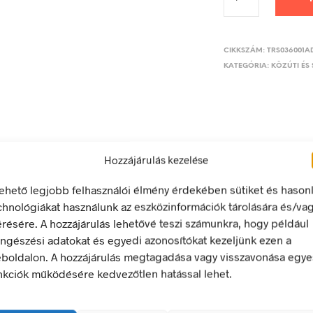
CIKKSZÁM:
TRS036001A
KATEGÓRIA:
KÖZÚTI ÉS 
LEÍRÁS
TOVÁBBI INFORMÁCIÓK
Hozzájárulás kezelése
lehető legjobb felhasználói élmény érdekében sütiket és hason
chnológiákat használunk az eszközinformációk tárolására és/va
érésére. A hozzájárulás lehetővé teszi számunkra, hogy például
ngészési adatokat és egyedi azonosítókat kezeljünk ezen a
155 mm
boldalon. A hozzájárulás megtagadása vagy visszavonása egye
nkciók működésére kedvezőtlen hatással lehet.
g
öntapadó
155 x 0 mm