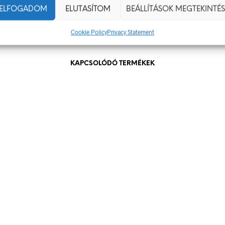
ELFOGADOM
ELUTASÍTOM
BEÁLLÍTÁSOK MEGTEKINTÉS
Cookie Policy
Privacy Statement
KAPCSOLÓDÓ TERMÉKEK
348
Ft
348
Ft
bruttó (nettó:
274
Ft
)
bruttó (nettó:
274
Ft
)