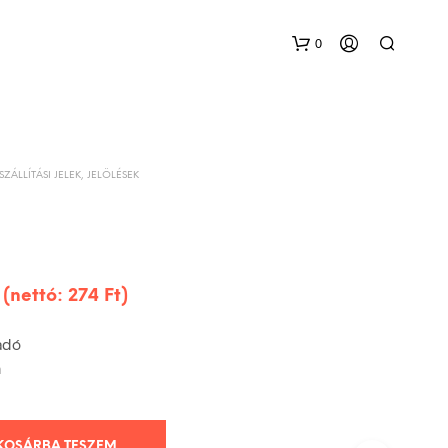
0
SZÁLLÍTÁSI JELEK, JELÖLÉSEK
 (nettó:
274
Ft
)
adó
m
KOSÁRBA TESZEM