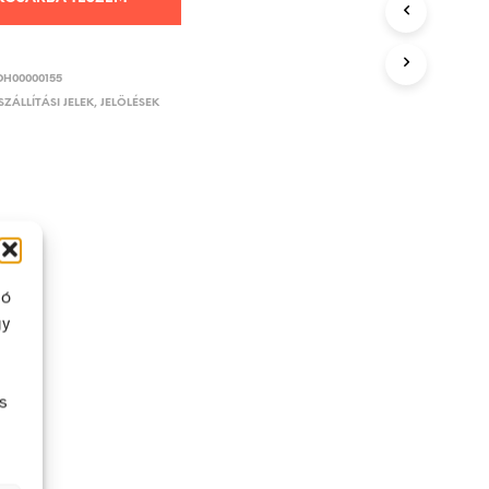
DH00000155
SZÁLLÍTÁSI JELEK, JELÖLÉSEK
ló
gy
s