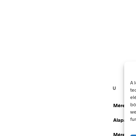
A 
U
te
el
bö
Méretek
we
fu
Alapanya
Méret