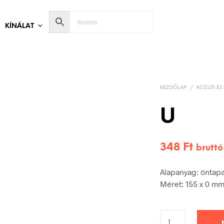
KÍNÁLAT
KEZDŐLAP
/
KÖZÚTI ÉS 
U
348
Ft
bruttó
Alapanyag: öntap
Méret: 155 x 0 m