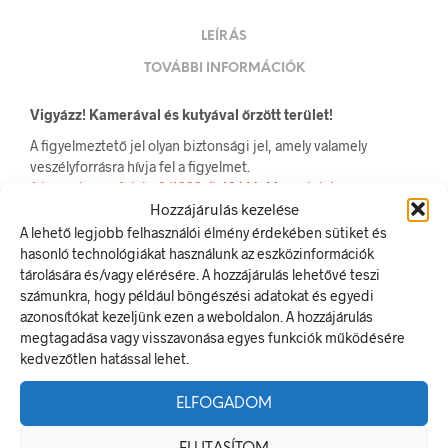
LEÍRÁS
TOVÁBBI INFORMÁCIÓK
Vigyázz! Kamerával és kutyával őrzött terület!
A figyelmeztető jel olyan biztonsági jel, amely valamely
veszélyforrásra hívja fel a figyelmet.
A termék megfelel a 2/1998. (I. 16.) MüM rendelet a
Hozzájárulás kezelése
munkahelyen alkalmazandó biztonsági és egészségvédelmi
jelzésekről szóló jogszabálynak
A lehető legjobb felhasználói élmény érdekében sütiket és
hasonló technológiákat használunk az eszközinformációk
Méretek
tárolására és/vagy elérésére. A hozzájárulás lehetővé teszi
számunkra, hogy például böngészési adatokat és egyedi
400 × 250 mm
azonosítókat kezeljünk ezen a weboldalon. A hozzájárulás
megtagadása vagy visszavonása egyes funkciók működésére
kedvezőtlen hatással lehet.
Alapanyag
ELFOGADOM
műanyag