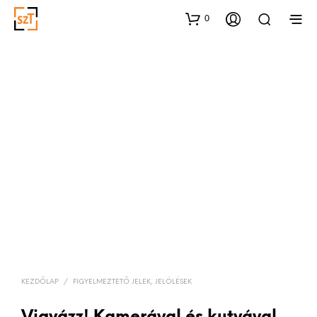
0
KEZDŐLAP
/
FIGYELMEZTETŐ JELEK, JELÖLÉSEK