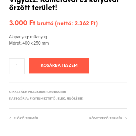
Vigyázz! Kamerával és kutyával
őrzött terület!
3.000
Ft
bruttó (nettó:
2.362
Ft
)
Alapanyag: műanyag
Méret: 400 x 250 mm
KOSÁRBA TESZEM
CIKKSZÁM:
WSS083003PLA04000250
KATEGÓRIA:
FIGYELMEZTETŐ JELEK, JELÖLÉSEK
ELŐZŐ TERMÉK
KÖVETKEZŐ TERMÉK