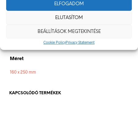
Méretek
ELFOGADOM
160 × 250 mm
ELUTASÍTOM
Alapanyag
BEÁLLÍTÁSOK MEGTEKINTÉSE
Cookie Policy
Privacy Statement
műanyag
,
öntapadó
Méret
160 x 250 mm
KAPCSOLÓDÓ TERMÉKEK