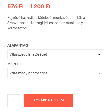
Ártartomány:
576
Ft
–
1.200
Ft
576 Ft
Fejvédő használata kötelező! munkavédelmi tábla.
-
Szabványos biztonsági jelzés ipari és munkahelyi
környezetbe.
1.200 Ft
ALAPANYAG
MÉRET
KOSÁRBA TESZEM