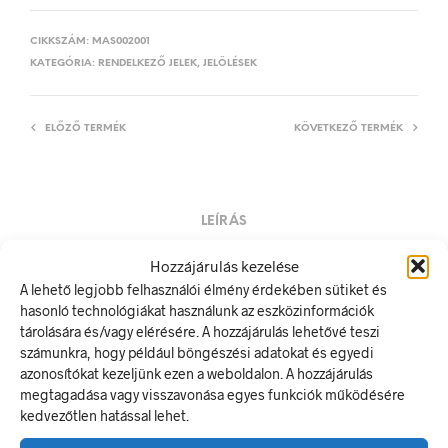
CIKKSZÁM:
MAS002001
KATEGÓRIA:
RENDELKEZŐ JELEK, JELÖLÉSEK
ELŐZŐ TERMÉK
KÖVETKEZŐ TERMÉK
LEÍRÁS
TOVÁBBI INFORMÁCIÓK
Hozzájárulás kezelése
A lehető legjobb felhasználói élmény érdekében sütiket és
Fejvédő használata kötelező!
hasonló technológiákat használunk az eszközinformációk
A rendelkező jel olyan biztonsági jel, amely meghatározott
tárolására és/vagy elérésére. A hozzájárulás lehetővé teszi
magatartást ír elő.
számunkra, hogy például böngészési adatokat és egyedi
A termék megfelel a 2/1998. (I. 16.) MüM rendelet a
azonosítókat kezeljünk ezen a weboldalon. A hozzájárulás
munkahelyen alkalmazandó biztonsági és egészségvédelmi
megtagadása vagy visszavonása egyes funkciók működésére
jelzésekről szóló jogszabálynak
kedvezőtlen hatással lehet.