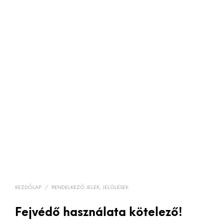
KEZDŐLAP
/
RENDELKEZŐ JELEK, JELÖLÉSEK
Fejvédő használata kötelező!