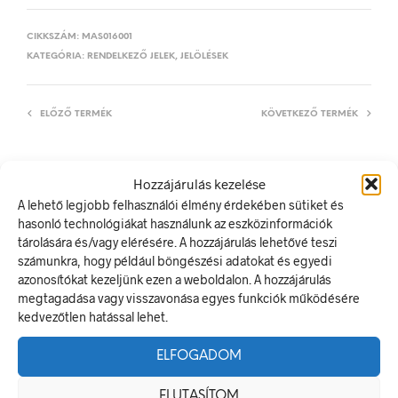
CIKKSZÁM:
MAS016001
KATEGÓRIA:
RENDELKEZŐ JELEK, JELÖLÉSEK
ELŐZŐ TERMÉK
KÖVETKEZŐ TERMÉK
Hozzájárulás kezelése
LEÍRÁS
A lehető legjobb felhasználói élmény érdekében sütiket és
hasonló technológiákat használunk az eszközinformációk
TOVÁBBI INFORMÁCIÓK
tárolására és/vagy elérésére. A hozzájárulás lehetővé teszi
számunkra, hogy például böngészési adatokat és egyedi
Lábvédő használata kötelező!
azonosítókat kezeljünk ezen a weboldalon. A hozzájárulás
A rendelkező jel olyan biztonsági jel, amely meghatározott
megtagadása vagy visszavonása egyes funkciók működésére
magatartást ír elő.
kedvezőtlen hatással lehet.
A termék megfelel a 2/1998. (I. 16.) MüM rendelet a
munkahelyen alkalmazandó biztonsági és egészségvédelmi
ELFOGADOM
jelzésekről szóló jogszabálynak
ELUTASÍTOM