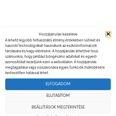
Hozzájárulás kezelése
A lehető legjobb felhasználói élmény érdekében sütiket és
Ártartomány:
Ártartomány:
228
Ft
–
3.000
Ft
228
Ft
–
3.000
Ft
hasonló technológiákat használunk az eszközinformációk
228 Ft
228 Ft
tárolására és/vagy elérésére. A hozzájárulás lehetővé teszi
OPCIÓK VÁLASZTÁSA
Ennek
OPCIÓK VÁLASZTÁSA
Ennek
-
-
számunkra, hogy például böngészési adatokat és egyedi
a
a
3.000 Ft
3.000 Ft
terméknek
termé
azonosítókat kezeljünk ezen a weboldalon. A hozzájárulás
több
több
megtagadása vagy visszavonása egyes funkciók működésére
variációja
variáci
kedvezőtlen hatással lehet.
van.
van.
A
A
ELFOGADOM
változatok
változa
a
a
termékoldalon
termék
ELUTASÍTOM
választhatók
válasz
ki
ki
BEÁLLÍTÁSOK MEGTEKINTÉSE