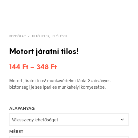
KEZDŐLAP
/
TILTÓ JELEK, JELÖLÉSEK
Motort járatni tilos!
Ártartomány:
144
Ft
–
348
Ft
144 Ft
Motort járatni tilos! munkavédelmi tábla. Szabványos
-
biztonsági jelzés ipari és munkahelyi környezetbe.
348 Ft
ALAPANYAG
MÉRET