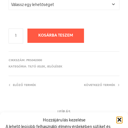
KOSÁRBA TESZEM
CIKKSZÁM:
PRS042000
KATEGÓRIA:
TILTÓ JELEK, JELÖLÉSEK
ELŐZŐ TERMÉK
KÖVETKEZŐ TERMÉK
LEÍRÁS
Hozzájárulás kezelése
TOVÁBBI INFORMÁCIÓK
A lehető legjobb felhasználói élmény érdekében sütiket és