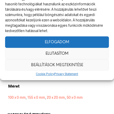
hasonló technológiákat használunk az eszközinformációk
Motort járatni tilos!
tárolására és/vagy elérésére. A hozzájárulás lehetővé teszi
A tiltó jel olyan biztonsági jel, amely veszélyes magatartást tilt.
számunkra, hogy például böngészési adatokat és egyedi
A termék megfelel a 2/1998. (I. 16.) MüM rendelet a
azonosítókat kezeljünk ezen a weboldalon. A hozzájárulás
munkahelyen alkalmazandó biztonsági és egészségvédelmi
megtagadása vagy visszavonása egyes funkciók működésére
jelzésekről szóló jogszabálynak
kedvezőtlen hatással lehet.
Méretek
ELFOGADOM
20 × 20 mm
ELUTASÍTOM
Alapanyag
BEÁLLÍTÁSOK MEGTEKINTÉSE
Cookie Policy
Privacy Statement
öntapadó
Méret
100 x 0 mm
,
155 x 0 mm
,
20 x 20 mm
,
50 x 0 mm