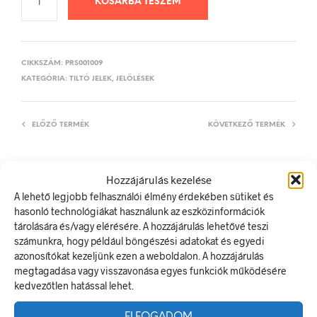
KOSÁRBA TESZEM
CIKKSZÁM:
PRS001009
KATEGÓRIA:
TILTÓ JELEK, JELÖLÉSEK
ELŐZŐ TERMÉK
KÖVETKEZŐ TERMÉK
Hozzájárulás kezelése
LEÍRÁS
A lehető legjobb felhasználói élmény érdekében sütiket és
hasonló technológiákat használunk az eszközinformációk
TOVÁBBI INFORMÁCIÓK
tárolására és/vagy elérésére. A hozzájárulás lehetővé teszi
számunkra, hogy például böngészési adatokat és egyedi
Életveszély! Illetékteleneknek belépni tilos!
azonosítókat kezeljünk ezen a weboldalon. A hozzájárulás
A tiltó jel olyan biztonsági jel, amely veszélyes magatartást tilt.
megtagadása vagy visszavonása egyes funkciók működésére
A termék megfelel a 2/1998. (I. 16.) MüM rendelet a
kedvezőtlen hatással lehet.
munkahelyen alkalmazandó biztonsági és egészségvédelmi
jelzésekről szóló jogszabálynak