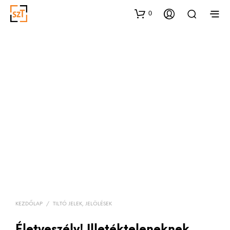
0
KEZDŐLAP
/
TILTÓ JELEK, JELÖLÉSEK
Életveszély! Illetékteleneknek