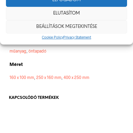
ELFOGADOM
Méretek
ELUTASÍTOM
160 × 100 mm
BEÁLLÍTÁSOK MEGTEKINTÉSE
Alapanyag
Cookie Policy
Privacy Statement
műanyag
,
öntapadó
Méret
160 x 100 mm
,
250 x 160 mm
,
400 x 250 mm
KAPCSOLÓDÓ TERMÉKEK