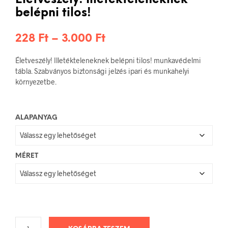
belépni tilos!
Ártartomány:
228
Ft
–
3.000
Ft
228 Ft
Életveszély! Illetékteleneknek belépni tilos! munkavédelmi
-
tábla. Szabványos biztonsági jelzés ipari és munkahelyi
környezetbe.
3.000 Ft
ALAPANYAG
MÉRET