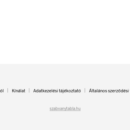
42
Ft
42
Ft
bruttó (nettó:
33
Ft
)
bruttó (nettó:
33
Ft
)
KOSÁRBA TESZEM
KOSÁRBA TESZEM
ól
Kínálat
Adatkezelési tájékoztató
Általános szerződési 
szabvanytabla.hu