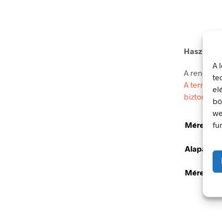
Használja
A 
A rendelkez
te
A termék m
el
biztonsági
bö
we
fu
Méretek
Alapanya
Méret