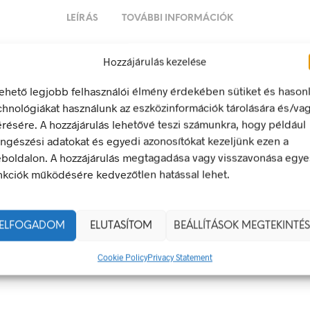
LEÍRÁS
TOVÁBBI INFORMÁCIÓK
Hozzájárulás kezelése
 a szemetest!
lehető legjobb felhasználói élmény érdekében sütiket és hason
ő jel olyan biztonsági jel, amely meghatározott magatartást ír e
chnológiákat használunk az eszközinformációk tárolására és/va
egfelel a 2/1998. (I. 16.) MüM rendelet a munkahelyen alkalma
érésére. A hozzájárulás lehetővé teszi számunkra, hogy például
 és egészségvédelmi jelzésekről szóló jogszabálynak
ngészési adatokat és egyedi azonosítókat kezeljünk ezen a
boldalon. A hozzájárulás megtagadása vagy visszavonása egye
nkciók működésére kedvezőtlen hatással lehet.
20 × 20 mm
g
öntapadó
ELFOGADOM
ELUTASÍTOM
BEÁLLÍTÁSOK MEGTEKINTÉS
100 x 0 mm
,
20 x 20 mm
,
50 x 0 mm
Cookie Policy
Privacy Statement