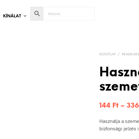
KÍNÁLAT
KEZDŐLAP
/
RENDELKEZ
Haszn
szemet
144
Ft
–
33
Használja a szem
biztonsági jelzés