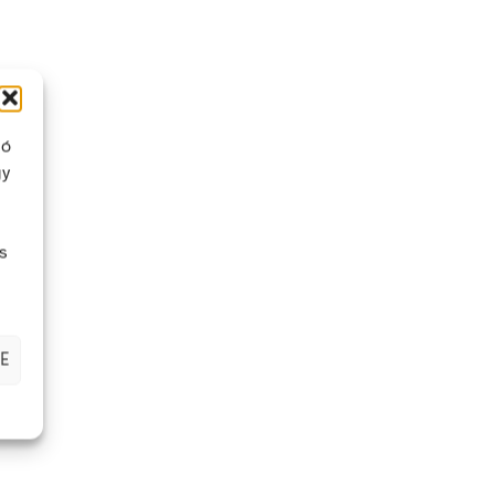
ló
lő.
gy
zandó
s
E