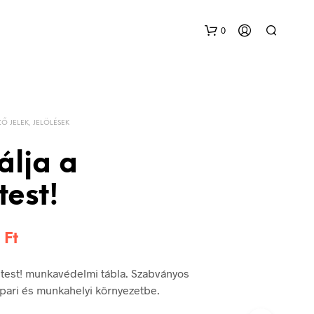
0
Ő JELEK, JELÖLÉSEK
álja a
est!
Ártartomány:
6
Ft
144 Ft
etest! munkavédelmi tábla. Szabványos
-
 ipari és munkahelyi környezetbe.
336 Ft