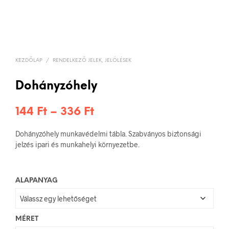
KEZDŐLAP
/
RENDELKEZŐ JELEK, JELÖLÉSEK
Dohányzóhely
Ártartomány:
144
Ft
–
336
Ft
144 Ft
Dohányzóhely munkavédelmi tábla. Szabványos biztonsági
-
jelzés ipari és munkahelyi környezetbe.
336 Ft
ALAPANYAG
MÉRET