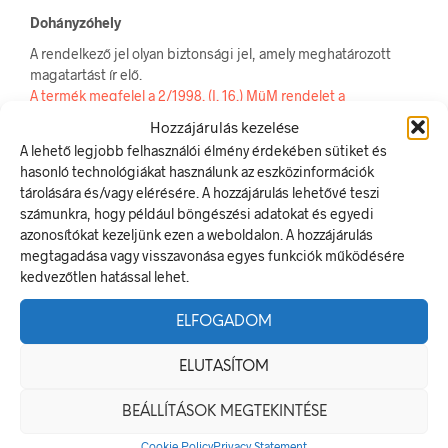
Dohányzóhely
A rendelkező jel olyan biztonsági jel, amely meghatározott
magatartást ír elő.
A termék megfelel a 2/1998. (I. 16.) MüM rendelet a
munkahelyen alkalmazandó biztonsági és egészségvédelmi
Hozzájárulás kezelése
jelzésekről szóló jogszabálynak
A lehető legjobb felhasználói élmény érdekében sütiket és
hasonló technológiákat használunk az eszközinformációk
Méretek
tárolására és/vagy elérésére. A hozzájárulás lehetővé teszi
számunkra, hogy például böngészési adatokat és egyedi
20 × 20 mm
azonosítókat kezeljünk ezen a weboldalon. A hozzájárulás
megtagadása vagy visszavonása egyes funkciók működésére
Alapanyag
kedvezőtlen hatással lehet.
öntapadó
ELFOGADOM
Méret
ELUTASÍTOM
100 x 0 mm
,
20 x 20 mm
,
50 x 0 mm
BEÁLLÍTÁSOK MEGTEKINTÉSE
Cookie Policy
Privacy Statement