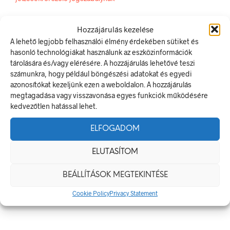
Méretek
Hozzájárulás kezelése
A lehető legjobb felhasználói élmény érdekében sütiket és
490 × 570 mm
hasonló technológiákat használunk az eszközinformációk
tárolására és/vagy elérésére. A hozzájárulás lehetővé teszi
Alapanyag
számunkra, hogy például böngészési adatokat és egyedi
azonosítókat kezeljünk ezen a weboldalon. A hozzájárulás
műanyag
megtagadása vagy visszavonása egyes funkciók működésére
kedvezőtlen hatással lehet.
Méret
ELFOGADOM
490 x 570 mm
ELUTASÍTOM
KAPCSOLÓDÓ TERMÉKEK
BEÁLLÍTÁSOK MEGTEKINTÉSE
Cookie Policy
Privacy Statement