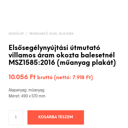
KEZDŐLAP
/
RENDELKEZŐ JELEK, JELÖLÉSEK
Elsősegélynyújtási útmutató
villamos áram okozta balesetnél
MSZ1585:2016 (műanyag plakát)
10.056
Ft
bruttó (nettó:
7.918
Ft
)
Alapanyag: műanyag
Méret: 490 x 570 mm
KOSÁRBA TESZEM