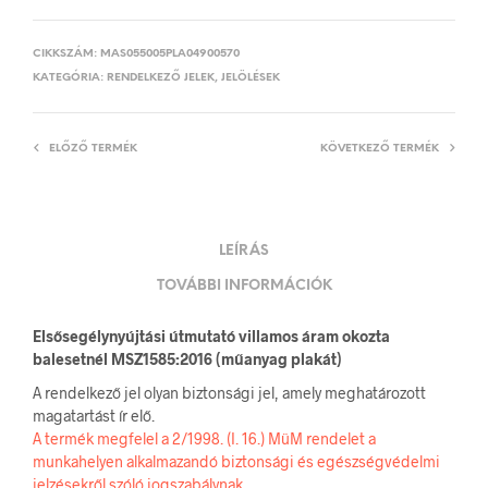
CIKKSZÁM:
MAS055005PLA04900570
KATEGÓRIA:
RENDELKEZŐ JELEK, JELÖLÉSEK
ELŐZŐ TERMÉK
KÖVETKEZŐ TERMÉK
LEÍRÁS
TOVÁBBI INFORMÁCIÓK
Elsősegélynyújtási útmutató villamos áram okozta
balesetnél MSZ1585:2016 (műanyag plakát)
A rendelkező jel olyan biztonsági jel, amely meghatározott
magatartást ír elő.
A termék megfelel a 2/1998. (I. 16.) MüM rendelet a
munkahelyen alkalmazandó biztonsági és egészségvédelmi
jelzésekről szóló jogszabálynak