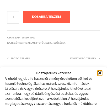
KOSÁRBA TESZEM
CIKKSZÁM:
WSS014000
KATEGÓRIA:
FIGYELMEZTETŐ JELEK, JELÖLÉSEK
ELŐZŐ TERMÉK
KÖVETKEZŐ TERMÉK
Hozzájárulás kezelése
A lehető legjobb felhasználói élmény érdekében sütiket és
LEÍRÁS
hasonló technológiákat használunk az eszközinformációk
tárolására és/vagy elérésére. A hozzájárulás lehetővé teszi
TOVÁBBI INFORMÁCIÓK
számunkra, hogy például böngészési adatokat és egyedi
azonosítókat kezeljünk ezen a weboldalon. A hozzájárulás
Alacsony hőmérséklet
megtagadása vagy visszavonása egyes funkciók működésére