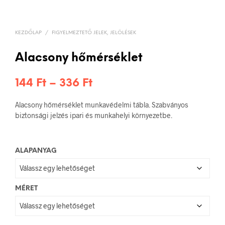
KEZDŐLAP
/
FIGYELMEZTETŐ JELEK, JELÖLÉSEK
Alacsony hőmérséklet
Ártartomány:
144
Ft
–
336
Ft
144 Ft
Alacsony hőmérséklet munkavédelmi tábla. Szabványos
-
biztonsági jelzés ipari és munkahelyi környezetbe.
336 Ft
ALAPANYAG
MÉRET