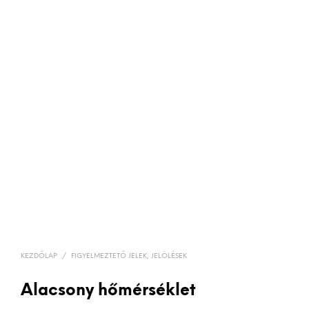
KEZDŐLAP
/
FIGYELMEZTETŐ JELEK, JELÖLÉSEK
Alacsony hőmérséklet