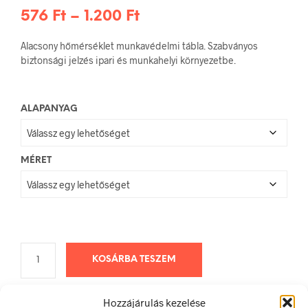
Ártartomány:
576
Ft
–
1.200
Ft
576 Ft
Alacsony hőmérséklet munkavédelmi tábla. Szabványos
-
biztonsági jelzés ipari és munkahelyi környezetbe.
1.200 Ft
ALAPANYAG
MÉRET
KOSÁRBA TESZEM
Hozzájárulás kezelése