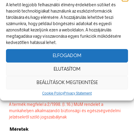
A lehető legjobb felhasználói élmény érdekében sütiket és
CIKKSZÁM:
WSS014001
hasonló technológiákat használunk az eszközinformációk
KATEGÓRIA:
FIGYELMEZTETŐ JELEK, JELÖLÉSEK
tárolására és/vagy elérésére. A hozzájárulás lehetővé teszi
számunkra, hogy például böngészési adatokat és egyedi
azonosítókat kezeljünk ezen a weboldalon. A hozzájárulás
ELŐZŐ TERMÉK
KÖVETKEZŐ TERMÉK
megtagadása vagy visszavonása egyes funkciók működésére
kedvezőtlen hatással lehet.
ELFOGADOM
LEÍRÁS
TOVÁBBI INFORMÁCIÓK
ELUTASÍTOM
Alacsony hőmérséklet
BEÁLLÍTÁSOK MEGTEKINTÉSE
A figyelmeztető jel olyan biztonsági jel, amely valamely
Cookie Policy
Privacy Statement
veszélyforrásra hívja fel a figyelmet.
A termék megfelel a 2/1998. (I. 16.) MüM rendelet a
munkahelyen alkalmazandó biztonsági és egészségvédelmi
jelzésekről szóló jogszabálynak
Méretek