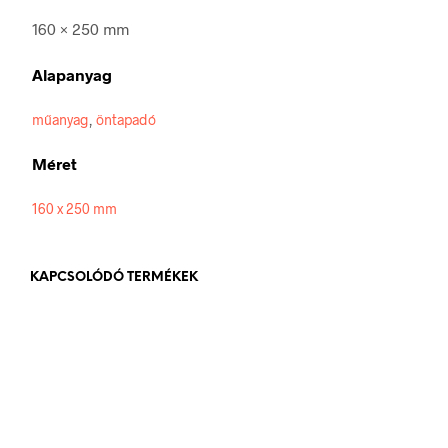
160 × 250 mm
Alapanyag
műanyag
,
öntapadó
Méret
160 x 250 mm
KAPCSOLÓDÓ TERMÉKEK
576
Ft
bruttó (nettó:
454
Ft
)
KOSÁRBA TESZEM