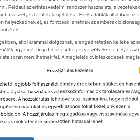
ni. Például az érintésvédelmi rendszer használata, a vezetékek
int a veszélyes területek kijelölése. Ezek a táblák általában az 
n helyezkednek el, és fontosak lehetnek az emberek biztonság
ontjából.
gekben, ahol árammal dolgoznak, elengedhetetlen kelléke az 
sználók figyelmét hívja fel az esetleges veszélyekre, amelyek az
lata során merülhetnek fel. A megfelelő óvintézkedések megté
édelmi jelzések és táblák nagyon fontosak lehetnek az emberek 
Hozzájárulás kezelése
ontjából. Ezért nagyon fontos, hogy mindenki ismerje és betar
lehető legjobb felhasználói élmény érdekében sütiket és hason
 intézkedéseket, amelyeket azok megkövetelnek. Az elektromos
chnológiákat használunk az eszközinformációk tárolására és/va
ontos, hogy mindenki tisztában legyen az áramütési kockázattal,
érésére. A hozzájárulás lehetővé teszi számunkra, hogy például
amelyeket meg kell tenni az áramütés elkerülése érdekében.
ngészési adatokat és egyedi azonosítókat kezeljünk ezen a
tábla
többféle típusa létezik, amelyek mindegyike más és más 
boldalon. A hozzájárulás megtagadása vagy visszavonása egye
eszültség alatt!
tábla arra figyelmeztetheti az embereket, hogy
nkciók működésére kedvezőtlen hatással lehet.
van, és hogy semmiképpen ne nyúljanak hozzá. A
Tűzvédelmi főka
em
szakemberei számára nyújt információt esetleges kárelhárítás