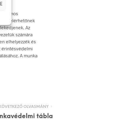
lgál.
E
lektromos
nnyen elérhetőnek
elekedjenek. Az
yezetük számára
ően elhelyezzék és
z érintésvédelmi
zálásához. A munka
KÖVETKEZŐ OLVASMÁNY
nkavédelmi tábla