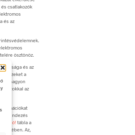
 és csatlakozók
elektromos
a és az
érintésvédelemnek.
 elektromos
telére ösztönöz.
biztonsága és az
tsa ezeket a
ló
 áram nagyon
gy
 és azokkal az
információkat
s
 a berendezés
pcsoló!
tábla a
 esetében. Az,