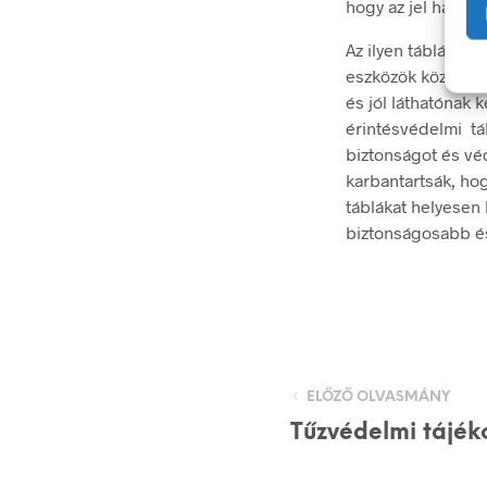
hogy az jel haszná
Az ilyen táblákat 
eszközök közelébe
és jól láthatónak 
érintésvédelmi t
biztonságot és véd
karbantartsák, ho
táblákat helyesen
biztonságosabb é
ELŐZŐ OLVASMÁNY
Tűzvédelmi tájéko