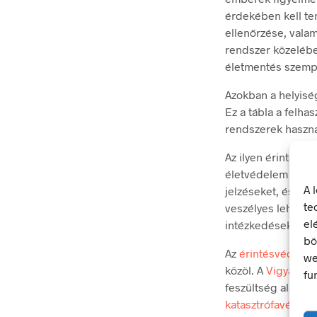
érdekében kell ten
ellenőrzése, valam
rendszer közelébe
életmentés szemp
Azokban a helyisé
Ez a tábla a felha
rendszerek haszná
Az ilyen érintésv
életvédelem szemp
A 
jelzéseket, és az
te
veszélyes lehet. F
el
intézkedésekkel, 
bö
Az
érintésvédelmi 
we
közöl. A
Vigyázz! F
fu
feszültség alatt 
katasztrófavédel