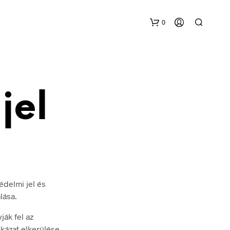
0
jel
édelmi jel és
lása.
ják fel az
kázat elkerülése