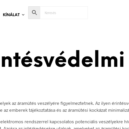
KÍNÁLAT
intésvédelmi 
elyek az áramütés veszélyére figyelmeztetnek. Az ilyen érintésv
e az emberek tájékoztatása és az áramütési kockázat minimalizá
 elektromos rendszerrel kapcsolatos potenciális veszélyekre hív
. Azokra az intézkedésekre utalnak, amelyeket az áramütési koc