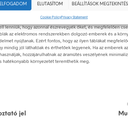
lata mennyire helyes, mindenki számára fontos tanulságként szo
ELFOGADOM
ELUTASÍTOM
BEÁLLÍTÁSOK MEGTEKINTÉS
a lehető legjobban látható helyeken kell elhelyezni. Például az e
Cookie Policy
Privacy Statement
n vagy ahol a feszültség lezárása történik. Az embereknek kö
kell lenniük, hogy azonnal észrevegyék őket, és megfelelően cs
áblák az elektromos rendszerekben dolgozó emberek és a körn
elmet nyújtanak. Ezért fontos, hogy az ilyen táblákat megfelel
gy mindig jól láthatóak és érthetőek legyenek. Ha az emberek a
 használják, hozzájárulhatnak az áramütés veszélyének minimali
s hatékonyabb környezetét teremthetik meg.
ztató jel
Mu