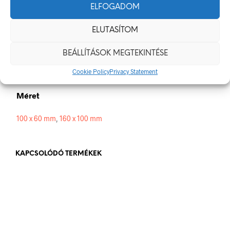
Méretek
ELFOGADOM
100 × 60 mm
ELUTASÍTOM
Alapanyag
BEÁLLÍTÁSOK MEGTEKINTÉSE
Cookie Policy
Privacy Statement
műanyag
,
öntapadó
Méret
100 x 60 mm
,
160 x 100 mm
KAPCSOLÓDÓ TERMÉKEK