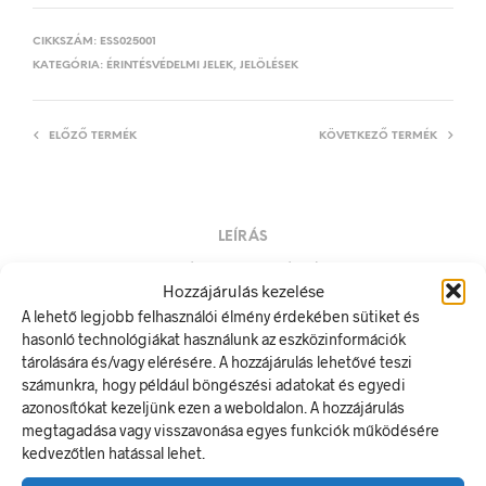
CIKKSZÁM:
ESS025001
KATEGÓRIA:
ÉRINTÉSVÉDELMI JELEK, JELÖLÉSEK
ELŐZŐ TERMÉK
KÖVETKEZŐ TERMÉK
LEÍRÁS
TOVÁBBI INFORMÁCIÓK
Hozzájárulás kezelése
A lehető legjobb felhasználói élmény érdekében sütiket és
Világítási biztosítók
hasonló technológiákat használunk az eszközinformációk
A villamos energia bármely modern létesítmény létfontosságú
tárolására és/vagy elérésére. A hozzájárulás lehetővé teszi
része, de a véletlen érintkezés halálos következményekkel
számunkra, hogy például böngészési adatokat és egyedi
járhat. Éppen ezért fontos, hogy az elektromos biztonsági
azonosítókat kezeljünk ezen a weboldalon. A hozzájárulás
jelölések minden olyan helyen kihelyezésre kerüljenek ahol
megtagadása vagy visszavonása egyes funkciók működésére
elektromos veszély van jelen.
kedvezőtlen hatással lehet.