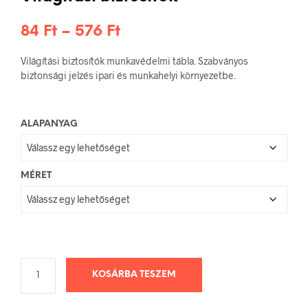
Ártartomány:
84
Ft
–
576
Ft
84 Ft
Világítási biztosítók munkavédelmi tábla. Szabványos
-
biztonsági jelzés ipari és munkahelyi környezetbe.
576 Ft
ALAPANYAG
MÉRET
KOSÁRBA TESZEM