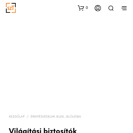
0
KEZDŐLAP
/
ÉRINTÉSVÉDELMI JELEK, JELÖLÉSEK
Világítási biztosítók