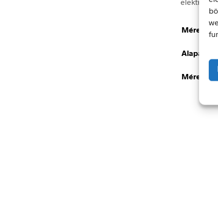
elektromos
bö
we
Méretek
fu
Alapanya
Méret