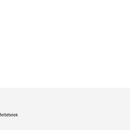
84
Ft
bruttó (nettó:
66
Ft
)
KOSÁRBA TESZEM
feltételek