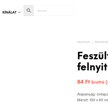
KÍNÁLAT
KEZDŐLAP
/
ÉRINTÉSVÉ
Feszül
felnyit
84
Ft
bruttó 
Alapanyag: öntap
Méret: 100 x 60 