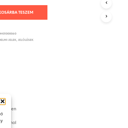
KOSÁRBA TESZEM
DH01000060
ELMI JELEK, JELÖLÉSEK
véletlen
ló
gy
nek ahol