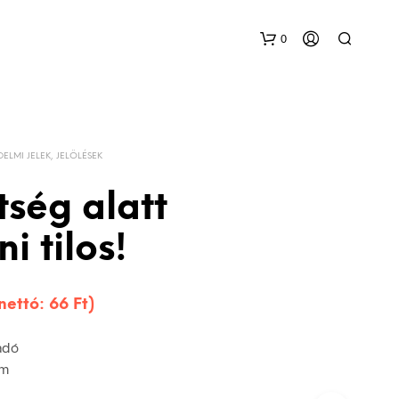
0
DELMI JELEK, JELÖLÉSEK
tség alatt
ni tilos!
(nettó:
66
Ft
)
adó
mm