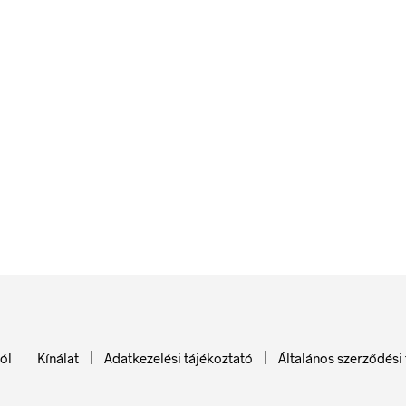
576
Ft
bruttó (nettó:
454
Ft
)
KOSÁRBA TESZEM
84
Ft
bruttó (nettó:
66
Ft
)
KOSÁRBA TESZEM
ól
Kínálat
Adatkezelési tájékoztató
Általános szerződési 