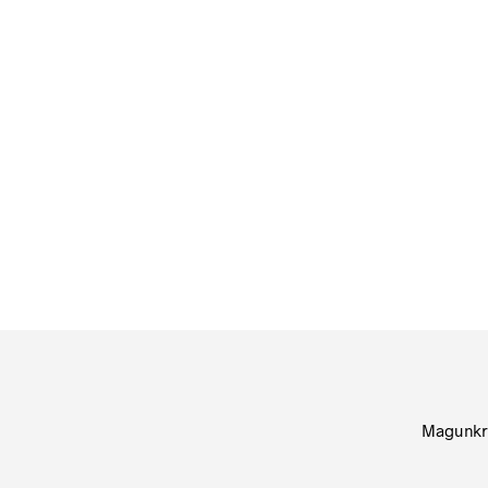
84
Ft
bruttó (nettó:
66
Ft
)
KOSÁRBA TESZEM
Magunkr