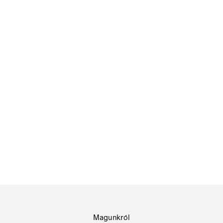
KOSÁRBA TESZEM
84
Ft
84
Ft
bruttó (nettó:
66
Ft
)
bruttó (nettó:
66
Ft
)
KOSÁRBA TESZEM
KOSÁRBA TESZEM
Magunkról