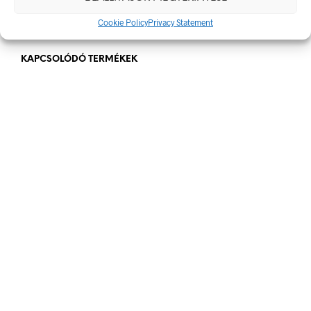
100 x 60 mm
Cookie Policy
Privacy Statement
KAPCSOLÓDÓ TERMÉKEK
84
Ft
bruttó (nettó:
66
Ft
)
KOSÁRBA TESZEM
84
Ft
bruttó (nettó:
66
Ft
)