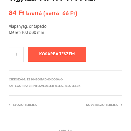
84
Ft
bruttó (nettó:
66
Ft
)
Alapanyag: öntapadó
Méret: 100 x 60 mm
KOSÁRBA TESZEM
CIKKSZÁM:
ESS042001ADH01000060
KATEGÓRIA:
ÉRINTÉSVÉDELMI JELEK, JELÖLÉSEK
ELŐZŐ TERMÉK
KÖVETKEZŐ TERMÉK