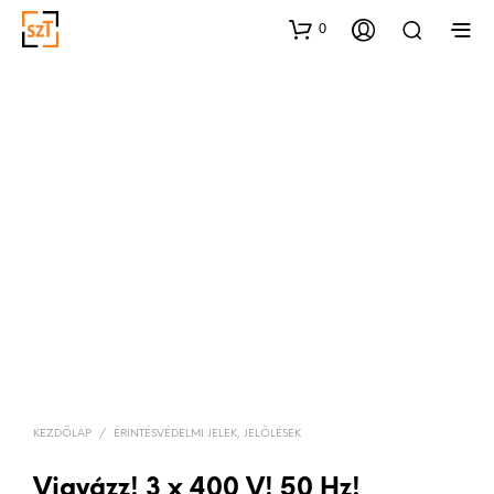
0
KEZDŐLAP
/
ÉRINTÉSVÉDELMI JELEK, JELÖLÉSEK
Vigyázz! 3 x 400 V! 50 Hz!