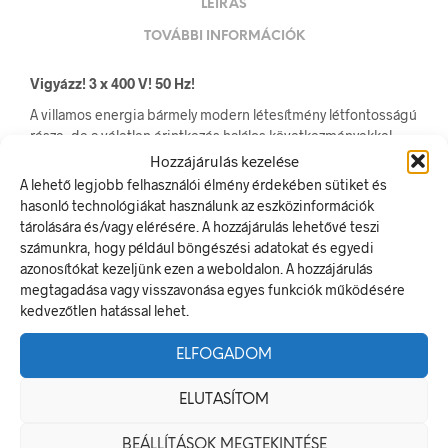
LEÍRÁS
TOVÁBBI INFORMÁCIÓK
Vigyázz! 3 x 400 V! 50 Hz!
A villamos energia bármely modern létesítmény létfontosságú
része, de a véletlen érintkezés halálos következményekkel
járhat. Éppen ezért fontos, hogy az elektromos biztonsági
Hozzájárulás kezelése
jelölések minden olyan helyen kihelyezésre kerüljenek ahol
A lehető legjobb felhasználói élmény érdekében sütiket és
elektromos veszély van jelen.
hasonló technológiákat használunk az eszközinformációk
tárolására és/vagy elérésére. A hozzájárulás lehetővé teszi
Méretek
számunkra, hogy például böngészési adatokat és egyedi
azonosítókat kezeljünk ezen a weboldalon. A hozzájárulás
100 × 60 mm
megtagadása vagy visszavonása egyes funkciók működésére
kedvezőtlen hatással lehet.
Alapanyag
ELFOGADOM
öntapadó
ELUTASÍTOM
Méret
BEÁLLÍTÁSOK MEGTEKINTÉSE