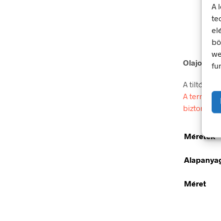
A 
te
el
bö
we
Olajos, be
fu
A tiltó jel
A termék m
biztonsági
Méretek
Alapanya
Méret