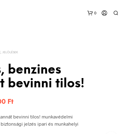
0
K, JELÖLÉSEK
, benzines
 bevinni tilos!
Ártartomány:
200
Ft
576 Ft
kannát bevinni tilos! munkavédelmi
-
 biztonsági jelzés ipari és munkahelyi
1.200 Ft