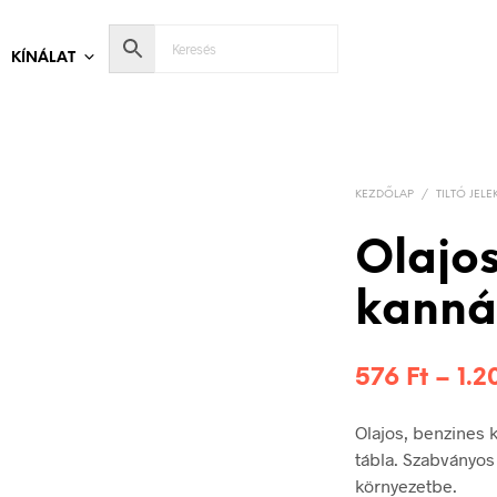
KÍNÁLAT
KEZDŐLAP
/
TILTÓ JELE
Olajos
kannát
576
Ft
–
1.
Olajos, benzines 
tábla. Szabványos
környezetbe.