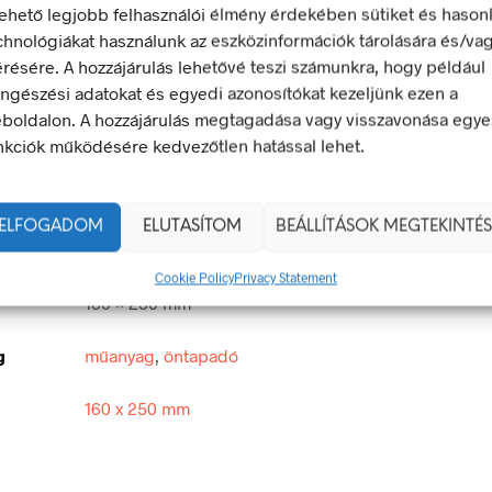
lehető legjobb felhasználói élmény érdekében sütiket és hason
chnológiákat használunk az eszközinformációk tárolására és/va
LEÍRÁS
TOVÁBBI INFORMÁCIÓK
érésére. A hozzájárulás lehetővé teszi számunkra, hogy például
ngészési adatokat és egyedi azonosítókat kezeljünk ezen a
boldalon. A hozzájárulás megtagadása vagy visszavonása egye
nzines kannát bevinni tilos!
nkciók működésére kedvezőtlen hatással lehet.
 olyan biztonsági jel, amely veszélyes magatartást tilt.
egfelel a 2/1998. (I. 16.) MüM rendelet a munkahelyen alkalma
ELFOGADOM
ELUTASÍTOM
BEÁLLÍTÁSOK MEGTEKINTÉS
 és egészségvédelmi jelzésekről szóló jogszabálynak
Cookie Policy
Privacy Statement
160 × 250 mm
g
műanyag
,
öntapadó
160 x 250 mm