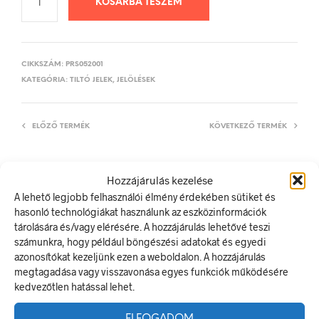
KOSÁRBA TESZEM
CIKKSZÁM:
PRS052001
KATEGÓRIA:
TILTÓ JELEK, JELÖLÉSEK
ELŐZŐ TERMÉK
KÖVETKEZŐ TERMÉK
Hozzájárulás kezelése
LEÍRÁS
A lehető legjobb felhasználói élmény érdekében sütiket és
hasonló technológiákat használunk az eszközinformációk
TOVÁBBI INFORMÁCIÓK
tárolására és/vagy elérésére. A hozzájárulás lehetővé teszi
számunkra, hogy például böngészési adatokat és egyedi
A szellőzőnyílás eltakarása tilos és életveszélyes!
azonosítókat kezeljünk ezen a weboldalon. A hozzájárulás
A tiltó jel olyan biztonsági jel, amely veszélyes magatartást tilt.
megtagadása vagy visszavonása egyes funkciók működésére
A termék megfelel a 2/1998. (I. 16.) MüM rendelet a
kedvezőtlen hatással lehet.
munkahelyen alkalmazandó biztonsági és egészségvédelmi
jelzésekről szóló jogszabálynak
ELFOGADOM