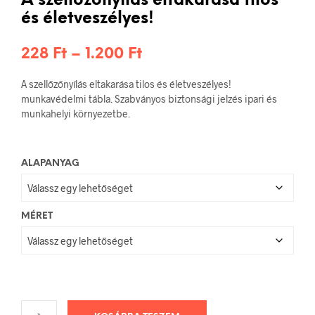
A szellőzőnyílás eltakarása tilos
és életveszélyes!
Ártartomány:
228
Ft
–
1.200
Ft
228 Ft
A szellőzőnyílás eltakarása tilos és életveszélyes!
-
munkavédelmi tábla. Szabványos biztonsági jelzés ipari és
munkahelyi környezetbe.
1.200 Ft
ALAPANYAG
MÉRET