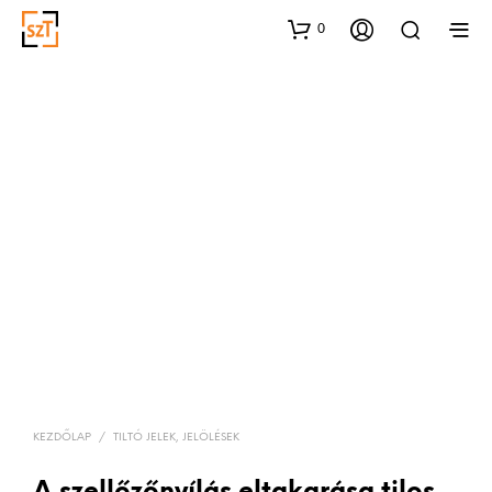
0
KEZDŐLAP
/
TILTÓ JELEK, JELÖLÉSEK