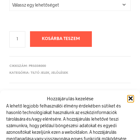
KOSÁRBA TESZEM
CIKKSZÁM:
PRS038000
KATEGÓRIA:
TILTÓ JELEK, JELÖLÉSEK
ELŐZŐ TERMÉK
KÖVETKEZŐ TERMÉK
Hozzájárulás kezelése
A lehető legjobb felhasználói élmény érdekében sütiket és
hasonló technológiákat használunk az eszközinformációk
tárolására és/vagy elérésére. A hozzájárulás lehetővé teszi
LEÍRÁS
számunkra, hogy például böngészési adatokat és egyedi
azonosítókat kezeljünk ezen a weboldalon. A hozzájárulás
TOVÁBBI INFORMÁCIÓK
megtagadása vagy visszavonása egyes funkciók működésére