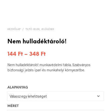
KEZDŐLAP
/
TILTÓ JELEK, JELÖLÉSEK
Nem hulladéktároló!
Ártartomány:
144
Ft
–
348
Ft
144 Ft
Nem hulladéktároló! munkavédelmi tábla. Szabványos
-
biztonsági jelzés ipari és munkahelyi környezetbe.
348 Ft
ALAPANYAG
MÉRET