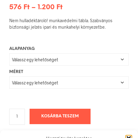
Ártartomány:
576
Ft
–
1.200
Ft
576 Ft
Nem hulladéktároló! munkavédelmi tábla. Szabványos
-
biztonsági jelzés ipari és munkahelyi környezetbe.
1.200 Ft
ALAPANYAG
MÉRET
KOSÁRBA TESZEM