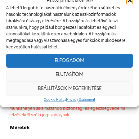
Hozzájárulás kezelése
CIKKSZÁM:
PRS038001
A lehető legjobb felhasználói élmény érdekében sütiket és
KATEGÓRIA:
TILTÓ JELEK, JELÖLÉSEK
hasonló technológiákat használunk az eszközinformációk
tárolására és/vagy elérésére. A hozzájárulás lehetővé teszi
számunkra, hogy például böngészési adatokat és egyedi
ELŐZŐ TERMÉK
KÖVETKEZŐ TERMÉK
azonosítókat kezeljünk ezen a weboldalon. A hozzájárulás
megtagadása vagy visszavonása egyes funkciók működésére
kedvezőtlen hatással lehet.
ELFOGADOM
LEÍRÁS
TOVÁBBI INFORMÁCIÓK
ELUTASÍTOM
Nem hulladéktároló!
BEÁLLÍTÁSOK MEGTEKINTÉSE
A tiltó jel olyan biztonsági jel, amely veszélyes magatartást tilt.
Cookie Policy
Privacy Statement
A termék megfelel a 2/1998. (I. 16.) MüM rendelet a
munkahelyen alkalmazandó biztonsági és egészségvédelmi
jelzésekről szóló jogszabálynak
Méretek