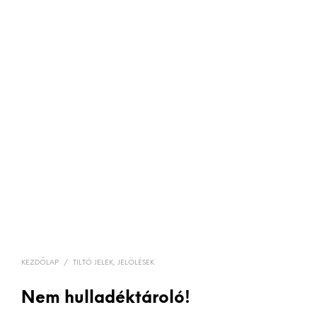
KEZDŐLAP
/
TILTÓ JELEK, JELÖLÉSEK
Nem hulladéktároló!