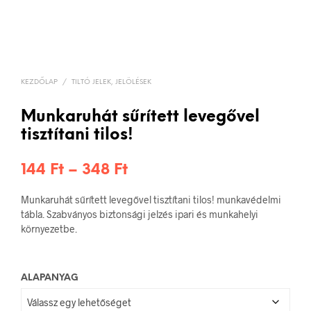
KEZDŐLAP
/
TILTÓ JELEK, JELÖLÉSEK
Munkaruhát sűrített levegővel
tisztítani tilos!
Ártartomány:
144
Ft
–
348
Ft
144 Ft
Munkaruhát sűrített levegővel tisztítani tilos! munkavédelmi
-
tábla. Szabványos biztonsági jelzés ipari és munkahelyi
környezetbe.
348 Ft
ALAPANYAG