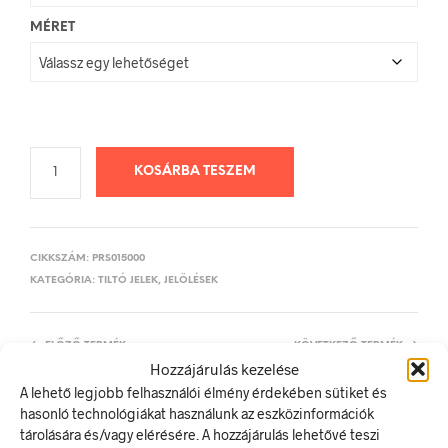
MÉRET
KOSÁRBA TESZEM
CIKKSZÁM:
PRS015000
KATEGÓRIA:
TILTÓ JELEK, JELÖLÉSEK
ELŐZŐ TERMÉK
KÖVETKEZŐ TERMÉK
Hozzájárulás kezelése
A lehető legjobb felhasználói élmény érdekében sütiket és
hasonló technológiákat használunk az eszközinformációk
tárolására és/vagy elérésére. A hozzájárulás lehetővé teszi
LEÍRÁS