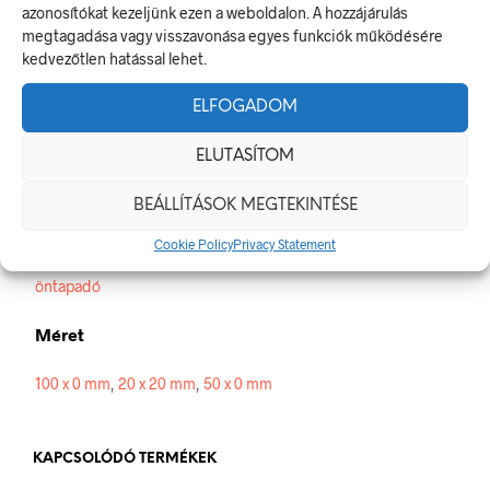
A figyelmeztető jel olyan biztonsági jel, amely valamely
azonosítókat kezeljünk ezen a weboldalon. A hozzájárulás
veszélyforrásra hívja fel a figyelmet.
megtagadása vagy visszavonása egyes funkciók működésére
A termék megfelel a 2/1998. (I. 16.) MüM rendelet a
kedvezőtlen hatással lehet.
munkahelyen alkalmazandó biztonsági és egészségvédelmi
jelzésekről szóló jogszabálynak
ELFOGADOM
Méretek
ELUTASÍTOM
20 × 20 mm
BEÁLLÍTÁSOK MEGTEKINTÉSE
Alapanyag
Cookie Policy
Privacy Statement
öntapadó
Méret
100 x 0 mm
,
20 x 20 mm
,
50 x 0 mm
KAPCSOLÓDÓ TERMÉKEK