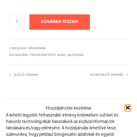
KOSÁRBA TESZEM
CIKKSZÁM:
WSS035000
KATEGÓRIA:
FIGYELMEZTETŐ JELEK, JELÖLÉSEK
ELŐZŐ TERMÉK
KÖVETKEZŐ TERMÉK
LEÍRÁS
Hozzájárulás kezelése
TOVÁBBI INFORMÁCIÓK
A lehető legjobb felhasználói élmény érdekében sütiket és
hasonló technológiákat használunk az eszközinformációk
tárolására és/vagy elérésére. A hozzájárulás lehetővé teszi
Lézersugár!
számunkra, hogy például böngészési adatokat és egyedi