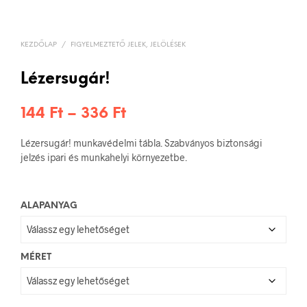
KEZDŐLAP
/
FIGYELMEZTETŐ JELEK, JELÖLÉSEK
Lézersugár!
Ártartomány:
144
Ft
–
336
Ft
144 Ft
Lézersugár! munkavédelmi tábla. Szabványos biztonsági
-
jelzés ipari és munkahelyi környezetbe.
336 Ft
ALAPANYAG
MÉRET