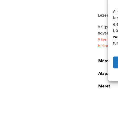
A 
Lézersugá
te
el
A figyelmez
bö
figyelmet.
we
A termék m
fu
biztonsági
Méretek
Alapanya
Méret