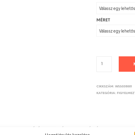
MÉRET
CIKKSZÁM:
WSS035001
KATEGÓRIA:
FIGYELMEZT
LEÍRÁS
TOVÁBBI INFORMÁCIÓK
Hozzájárulás kezelése