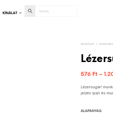
KÍNÁLAT
KEZDŐLAP
/
FIGYELMEZ
Lézers
576
Ft
–
1.
Lézersugár! munk
jelzés ipari és m
ALAPANYAG