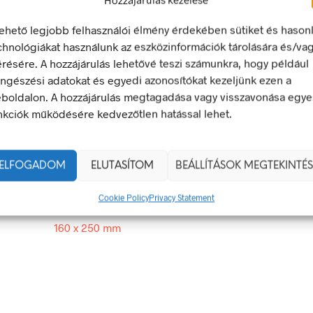
lehető legjobb felhasználói élmény érdekében sütiket és hason
r!
chnológiákat használunk az eszközinformációk tárolására és/va
érésére. A hozzájárulás lehetővé teszi számunkra, hogy például
tető jel olyan biztonsági jel, amely valamely veszélyforrásra hívj
ngészési adatokat és egyedi azonosítókat kezeljünk ezen a
boldalon. A hozzájárulás megtagadása vagy visszavonása egye
egfelel a 2/1998. (I. 16.) MüM rendelet a munkahelyen alkalma
nkciók működésére kedvezőtlen hatással lehet.
 és egészségvédelmi jelzésekről szóló jogszabálynak
160 × 250 mm
ELFOGADOM
ELUTASÍTOM
BEÁLLÍTÁSOK MEGTEKINTÉS
g
műanyag
,
öntapadó
Cookie Policy
Privacy Statement
160 x 250 mm