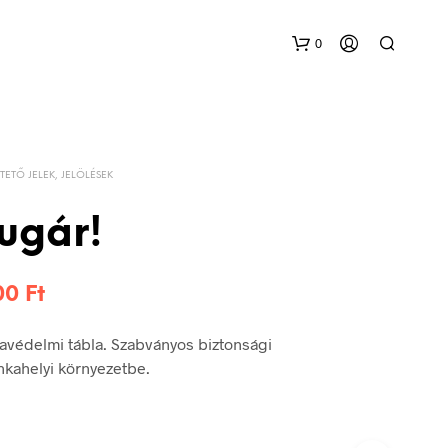
0
TETŐ JELEK, JELÖLÉSEK
ugár!
Ártartomány:
200
Ft
576 Ft
avédelmi tábla. Szabványos biztonsági
-
unkahelyi környezetbe.
1.200 Ft